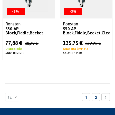
-3%
-3%
Ronstan
Ronstan
S50 AP
S50 AP
Block,Fiddle,Becket
Block,Fiddle,Becket,Cleat
Special
Special
77,88 €
135,75 €
80,29 €
139,95 €
Price
Price
Disponibile
Quantità limitata
SKU:
RF51510
SKU:
RF51530
Pagina
Attualmente st
Pagina
Pagi
Succ
1
2