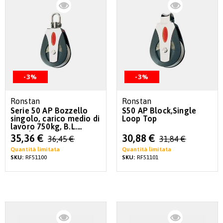
-3%
-3%
Ronstan
Ronstan
Serie 50 AP Bozzello
S50 AP Block,Single
singolo, carico medio di
Loop Top
lavoro 750kg, B.L.
1500kg
Special
Special
35,36 €
30,88 €
36,45 €
31,84 €
Price
Price
Quantità limitata
Quantità limitata
SKU:
RF51100
SKU:
RF51101