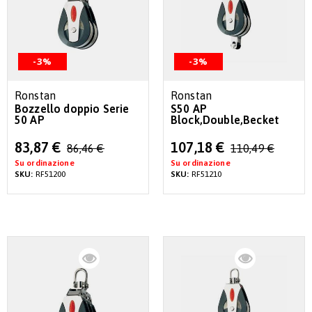
-3%
-3%
Ronstan
Ronstan
Bozzello doppio Serie
S50 AP
50 AP
Block,Double,Becket
Special
Special
83,87 €
107,18 €
86,46 €
110,49 €
Price
Price
Su ordinazione
Su ordinazione
SKU:
RF51200
SKU:
RF51210