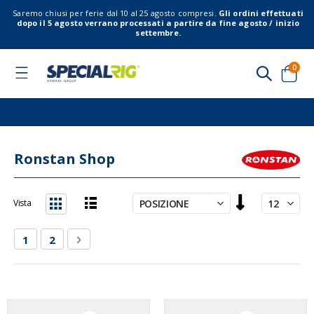
Saremo chiusi per ferie dal 10 al 25 agosto compresi.
Gli ordini effettuati
dopo il 5 agosto verrano processati a partire da fine agosto / inizio
settembre.
elem
0
Toggle
Nav
Cart
Ronstan Shop
Imposta
Vista
la
Lista
Griglia
direzione
Pagina
Attualmente stai leggendo la pagina
Pagina
Pagina
Successivo
1
2
decrescente