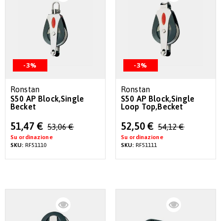
-3%
-3%
Ronstan
Ronstan
S50 AP Block,Single
S50 AP Block,Single
Becket
Loop Top,Becket
Special
Special
51,47 €
52,50 €
53,06 €
54,12 €
Price
Price
Su ordinazione
Su ordinazione
SKU:
RF51110
SKU:
RF51111