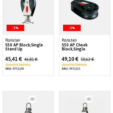
-3%
-3%
Ronstan
Ronstan
S50 AP Block,Single
S50 AP Cheek
Stand Up
Block,Single
Special
Special
45,41 €
49,10 €
46,81 €
50,62 €
Price
Price
Quantità limitata
Quantità limitata
SKU:
RF51140
SKU:
RF51151