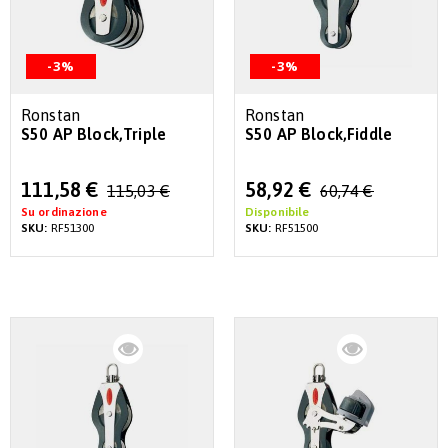
-3%
-3%
Ronstan
Ronstan
S50 AP Block,Triple
S50 AP Block,Fiddle
Special
Special
111,58 €
58,92 €
115,03 €
60,74 €
Price
Price
Su ordinazione
Disponibile
SKU:
RF51300
SKU:
RF51500