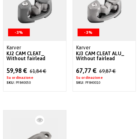
-3%
-3%
Karver
Karver
KJ2 CAM CLEAT_
KJ3 CAM CLEAT ALU_
Without fairlead
Without fairlead
Special
Special
59,98 €
67,77 €
61,84 €
69,87 €
Price
Price
Su ordinazione
Su ordinazione
SKU:
PF840050
SKU:
PF840010