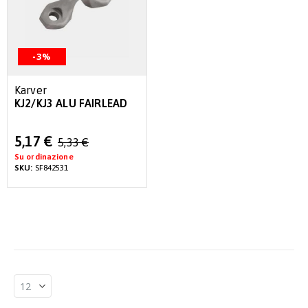
-3%
Karver
KJ2/KJ3 ALU FAIRLEAD
Special
5,17 €
5,33 €
Price
Su ordinazione
SKU:
SF842531