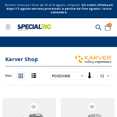
Saremo chiusi per ferie dal 10 al 25 agosto compresi.
Gli ordini effettuati
dopo il 5 agosto verrano processati a partire da fine agosto / inizio
settembre.
elem
0
Toggle
Nav
Cart
Karver Shop
Imposta
Vista
la
Lista
Griglia
direzione
decrescente