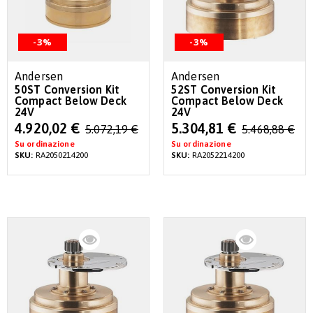
-3%
-3%
Andersen
Andersen
50ST Conversion Kit
52ST Conversion Kit
Compact Below Deck
Compact Below Deck
24V
24V
Special
Special
4.920,02 €
5.304,81 €
5.072,19 €
5.468,88 €
Price
Price
Su ordinazione
Su ordinazione
SKU:
RA2050214200
SKU:
RA2052214200