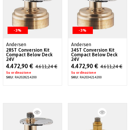
-3%
-3%
Andersen
Andersen
28ST Conversion Kit
34ST Conversion Kit
Compact Below Deck
Compact Below Deck
24V
24V
Special
Special
4.472,90 €
4.472,90 €
4.611,24 €
4.611,24 €
Price
Price
Su ordinazione
Su ordinazione
SKU:
RA2028214200
SKU:
RA2034214200