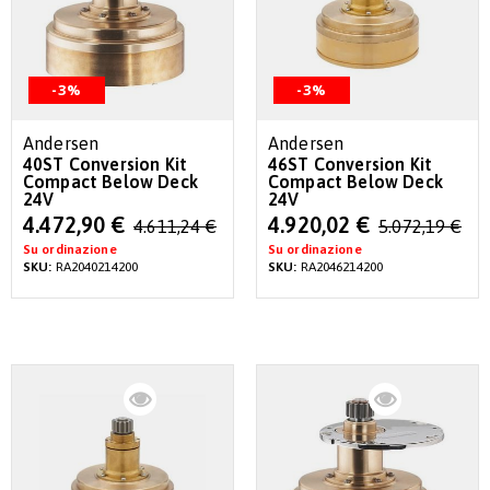
-3%
-3%
Andersen
Andersen
40ST Conversion Kit
46ST Conversion Kit
Compact Below Deck
Compact Below Deck
24V
24V
Special
Special
4.472,90 €
4.920,02 €
4.611,24 €
5.072,19 €
Price
Price
Su ordinazione
Su ordinazione
SKU:
RA2040214200
SKU:
RA2046214200