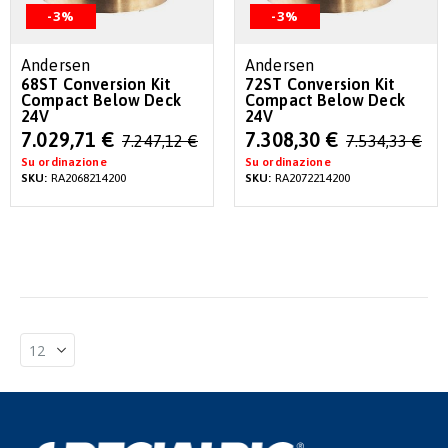
-3%
-3%
Andersen
Andersen
68ST Conversion Kit
72ST Conversion Kit
Compact Below Deck
Compact Below Deck
24V
24V
Special
Special
7.029,71 €
7.308,30 €
7.247,12 €
7.534,33 €
Price
Price
Su ordinazione
Su ordinazione
SKU:
RA2068214200
SKU:
RA2072214200