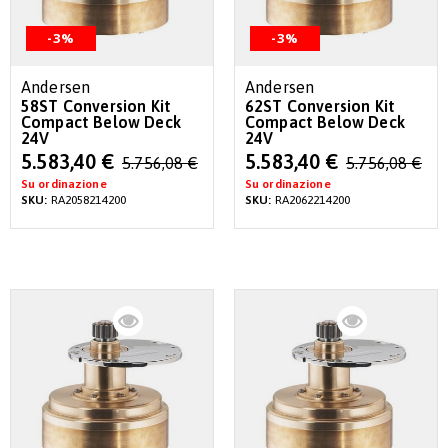
-3%
-3%
Andersen
Andersen
58ST Conversion Kit
62ST Conversion Kit
Compact Below Deck
Compact Below Deck
24V
24V
Special
Special
5.583,40 €
5.583,40 €
5.756,08 €
5.756,08 €
Price
Price
Su ordinazione
Su ordinazione
SKU:
RA2058214200
SKU:
RA2062214200