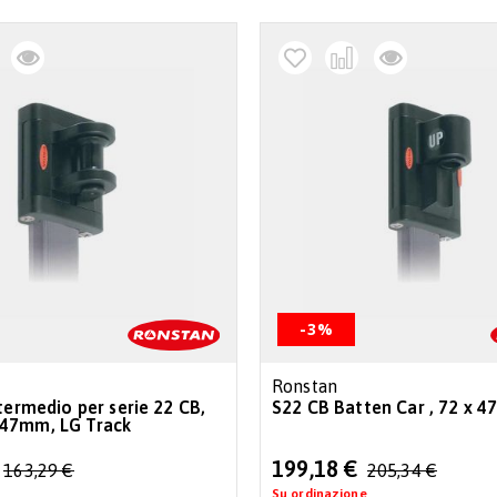
-3%
Ronstan
termedio per serie 22 CB,
S22 CB Batten Car , 72 x 
47mm, LG Track
Special
199,18 €
163,29 €
205,34 €
Price
Su ordinazione