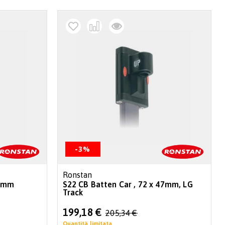
-3%
Ronstan
47mm
S22 CB Batten Car , 72 x 47mm, LG
Track
Special
199,18 €
205,34 €
Price
Quantità limitata