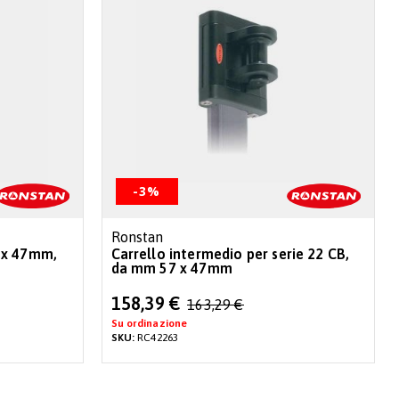
-3%
Ronstan
 x 47mm,
Carrello intermedio per serie 22 CB,
da mm 57 x 47mm
Special
158,39 €
163,29 €
Price
Su ordinazione
SKU:
RC42263