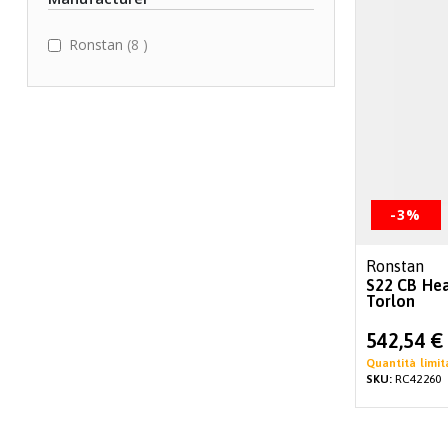
items
Ronstan
8
-3%
Ronstan
S22 CB He
Torlon
Special
542,54 €
Price
Quantità limit
SKU:
RC42260