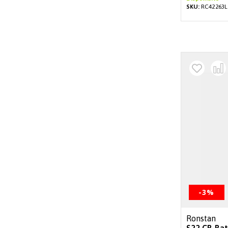
SKU:
RC42263L
-3%
Ronstan