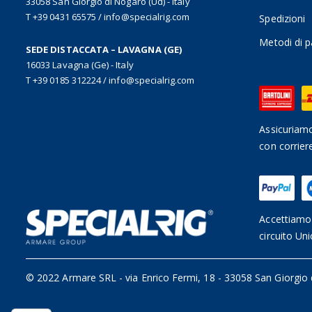
33058 San Giorgio di Nogaro (Ud) - Italy
T +39 0431 65575
/
info@specialrig.com
Spedizioni
Metodi di 
SEDE DISTACCATA – LAVAGNA (GE)
16033 Lavagna (Ge) - Italy
T +39 0185 312224
/
info@specialrig.com
Assicuriamo
con corrier
Accettiamo 
circuito Uni
© 2022 Armare SRL
-
via Enrico Fermi, 18 - 33058 San Giorgio