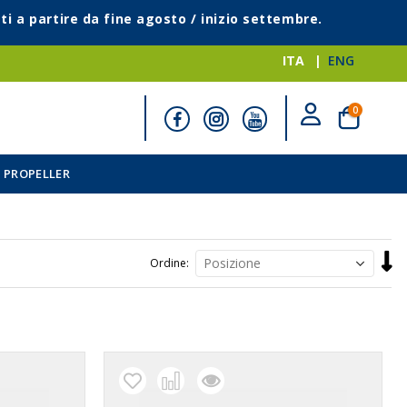
ti a partire da fine agosto / inizio settembre.
ITA
ENG
elementi
0
Cart
 PROPELLER
Impo
Ordine
la
direz
decr