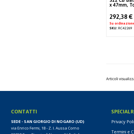
S22 CB Bat
x 47mm, T
Special
292,38 €
Price
Su ordinazion
SKU:
RC42269
Articoli visualizz
CONTATTI
SPECIALR
SEDE - SAN GIORGIO DI NOGARO (UD)
Privacy Pol
via Enrico Fermi, 18 - Z. I. Aussa Corno
Termini e C