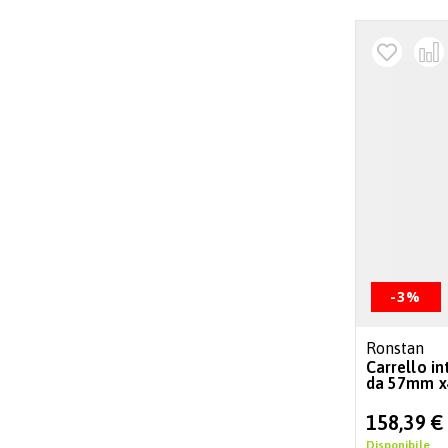
-3%
Ronstan
Carrello in
da 57mm x
Special
158,39 €
Price
Disponibile