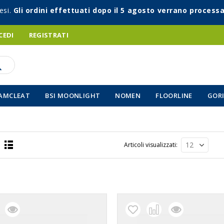
esi.
Gli ordini effettuati dopo il 5 agosto verrano processa
CEDI
REGISTRATI
AMCLEAT
BSI MOONLIGHT
NOMEN
FLOORLINE
GORI
Articoli visualizzati
Lista
a