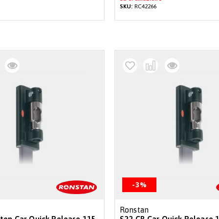
SKU:
RC42266
-3%
Ronstan