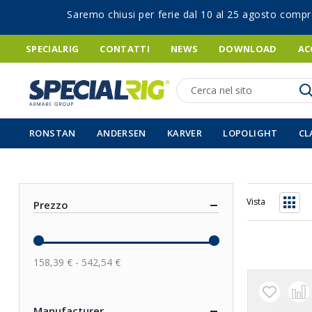
Saremo chiusi per ferie dal 10 al 25 agosto compr
SPECIALRIG
CONTATTI
NEWS
DOWNLOAD
AC
Ricerca
RONSTAN
ANDERSEN
KARVER
LOPOLIGHT
CL
Vista
Prezzo
Grigli
158,39 € - 542,54 €
Manufacturer