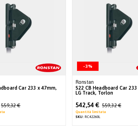
-3%
Ronstan
adboard Car 233 x 47mm,
S22 CB Headboard Car 233
LG Track, Torlon
Special
542,54 €
559,32 €
559,32 €
Price
ata
Quantità limitata
SKU:
RC42260L