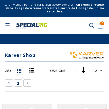
Saremo chiusi per ferie dal 10 al 25 agosto compresi.
Gli ordini effettuati
dopo il 5 agosto verrano processati a partire da fine agosto / inizio
settembre.
elem
0
Toggle
Nav
Cart
Karver Shop
Imposta
Vista
la
Lista
Griglia
direzione
Pagina
Attualmente stai leggendo la pagina
Pagina
Pagina
Successivo
1
2
decrescente