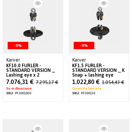
-3%
-3%
Karver
Karver
KF10.0 FURLER -
KF1.5 FURLER -
STANDARD VERSION _
STANDARD VERSION _ K
Lashing eye x 2
Snap + lashing eye
Special
Special
7.076,31 €
1.022,80 €
7.295,17 €
1.054,43 €
Price
Price
Su ordinazione
Quantità limitata
SKU:
PF3001000
SKU:
PF300150