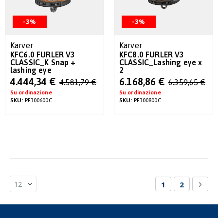
-3%
-3%
Karver
Karver
KFC6.0 FURLER V3
KFC8.0 FURLER V3
CLASSIC_K Snap +
CLASSIC_Lashing eye x
lashing eye
2
Special
Special
4.444,34 €
6.168,86 €
4.581,79 €
6.359,65 €
Price
Price
Su ordinazione
Su ordinazione
SKU:
PF300600C
SKU:
PF300800C
Pagina
Attualmente st
Pagina
Pagi
Succ
1
2