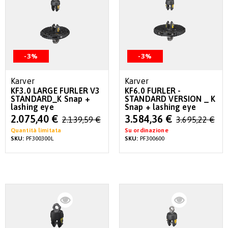
-3%
-3%
Karver
Karver
KF3.0 LARGE FURLER V3
KF6.0 FURLER -
STANDARD_K Snap +
STANDARD VERSION _ K
lashing eye
Snap + lashing eye
Special
Special
2.075,40 €
3.584,36 €
2.139,59 €
3.695,22 €
Price
Price
Quantità limitata
Su ordinazione
SKU:
PF300300L
SKU:
PF300600