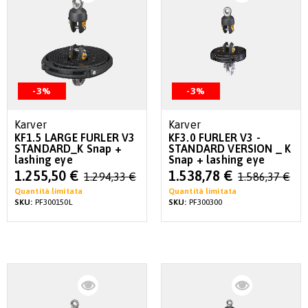
-3%
-3%
Karver
Karver
KF1.5 LARGE FURLER V3
KF3.0 FURLER V3 -
STANDARD_K Snap +
STANDARD VERSION _ K
lashing eye
Snap + lashing eye
Special
Special
1.255,50 €
1.538,78 €
1.294,33 €
1.586,37 €
Price
Price
Quantità limitata
Quantità limitata
SKU:
PF300150L
SKU:
PF300300