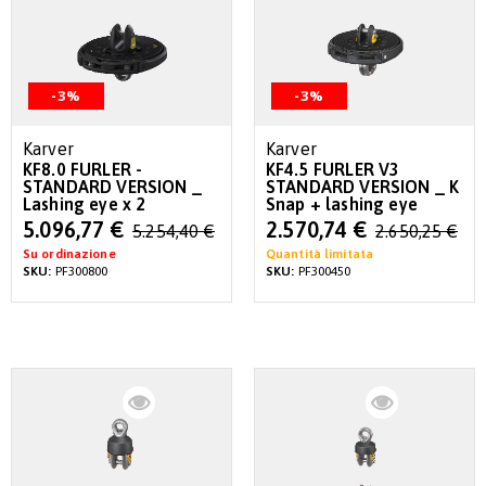
-3%
-3%
Karver
Karver
KF8.0 FURLER -
KF4.5 FURLER V3
STANDARD VERSION _
STANDARD VERSION _ K
Lashing eye x 2
Snap + lashing eye
Special
Special
5.096,77 €
2.570,74 €
5.254,40 €
2.650,25 €
Price
Price
Su ordinazione
Quantità limitata
SKU:
PF300800
SKU:
PF300450