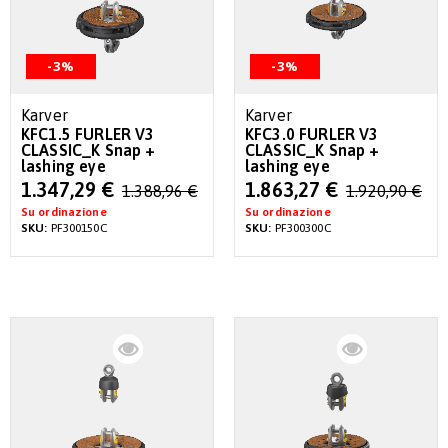
-3%
-3%
Karver
Karver
KFC1.5 FURLER V3
KFC3.0 FURLER V3
CLASSIC_K Snap +
CLASSIC_K Snap +
lashing eye
lashing eye
Special
Special
1.347,29 €
1.863,27 €
1.388,96 €
1.920,90 €
Price
Price
Su ordinazione
Su ordinazione
SKU:
PF300150C
SKU:
PF300300C