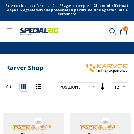
Saremo chiusi per ferie dal 10 al 25 agosto compresi.
Gli ordini effettuati
dopo il 5 agosto verrano processati a partire da fine agosto / inizio
settembre.
elem
0
Toggle
Nav
Cart
Karver Shop
Imposta
Vista
la
Lista
Griglia
direzione
decrescente