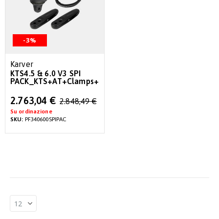
-3%
Karver
KTS4.5 & 6.0 V3 SPI
PACK_KTS+AT+Clamps+Thimbles
Special
2.763,04 €
2.848,49 €
Price
Su ordinazione
SKU:
PF340600SPIPAC