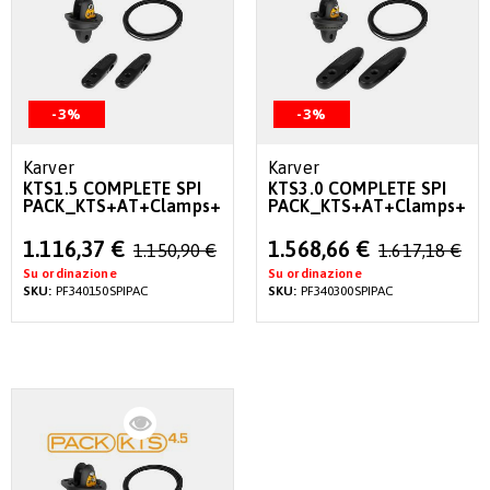
-3%
-3%
Karver
Karver
KTS1.5 COMPLETE SPI
KTS3.0 COMPLETE SPI
PACK_KTS+AT+Clamps+Thimbles
PACK_KTS+AT+Clamps+Th
Special
Special
1.116,37 €
1.568,66 €
1.150,90 €
1.617,18 €
Price
Price
Su ordinazione
Su ordinazione
SKU:
PF340150SPIPAC
SKU:
PF340300SPIPAC