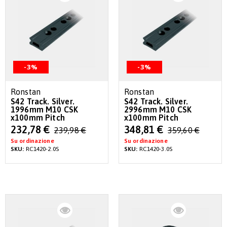
-3%
-3%
Ronstan
Ronstan
S42 Track. Silver.
S42 Track. Silver.
1996mm M10 CSK
2996mm M10 CSK
x100mm Pitch
x100mm Pitch
Special
Special
232,78 €
348,81 €
239,98 €
359,60 €
Price
Price
Su ordinazione
Su ordinazione
SKU:
RC1420-2.0S
SKU:
RC1420-3.0S