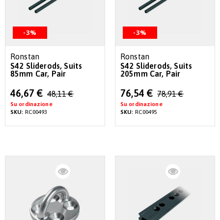
-3%
-3%
Ronstan
Ronstan
S42 Sliderods, Suits
S42 Sliderods, Suits
85mm Car, Pair
205mm Car, Pair
Special
Special
46,67 €
76,54 €
48,11 €
78,91 €
Price
Price
Su ordinazione
Su ordinazione
SKU:
RC00493
SKU:
RC00495