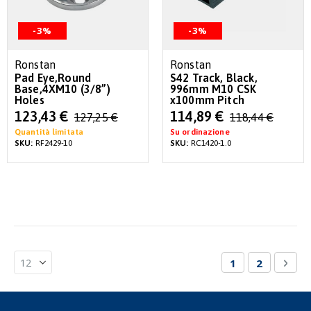
-3%
-3%
Ronstan
Ronstan
Pad Eye,Round
S42 Track, Black,
Base,4XM10 (3/8”)
996mm M10 CSK
Holes
x100mm Pitch
Special
Special
123,43 €
114,89 €
127,25 €
118,44 €
Price
Price
Quantità limitata
Su ordinazione
SKU:
RF2429-10
SKU:
RC1420-1.0
Pagina
Attualmente st
Pagina
Pagi
Succ
1
2