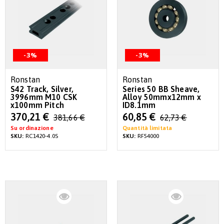
-3%
-3%
Ronstan
Ronstan
S42 Track, Silver,
Series 50 BB Sheave,
3996mm M10 CSK
Alloy 50mmx12mm x
x100mm Pitch
ID8.1mm
Special
Special
370,21 €
60,85 €
381,66 €
62,73 €
Price
Price
Su ordinazione
Quantità limitata
SKU:
RC1420-4.0S
SKU:
RF54000