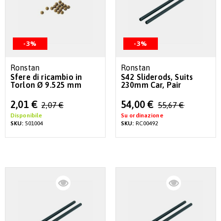
-3%
-3%
Ronstan
Ronstan
Sfere di ricambio in
S42 Sliderods, Suits
Torlon Ø 9.525 mm
230mm Car, Pair
Special
Special
2,01 €
54,00 €
2,07 €
55,67 €
Price
Price
Disponibile
Su ordinazione
SKU:
501004
SKU:
RC00492