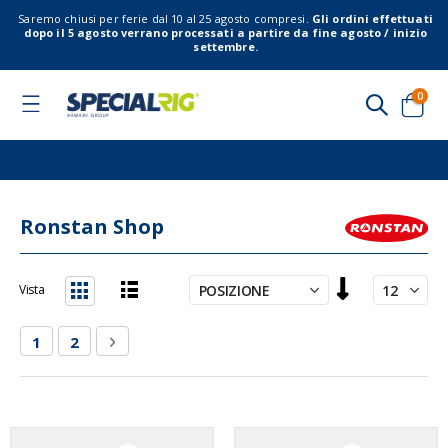
Saremo chiusi per ferie dal 10 al 25 agosto compresi.
Gli ordini effettuati
dopo il 5 agosto verrano processati a partire da fine agosto / inizio
settembre.
elem
0
Toggle
Nav
Cart
Ronstan Shop
Imposta
Vista
la
Lista
Griglia
direzione
Pagina
Attualmente stai leggendo la pagina
Pagina
Pagina
Successivo
1
2
decrescente