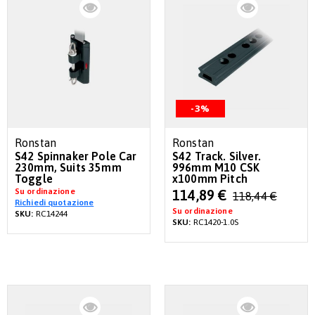
-3%
Ronstan
Ronstan
S42 Spinnaker Pole Car
S42 Track. Silver.
230mm, Suits 35mm
996mm M10 CSK
Toggle
x100mm Pitch
Su ordinazione
Special
114,89 €
118,44 €
Richiedi quotazione
Price
Su ordinazione
SKU:
RC14244
SKU:
RC1420-1.0S