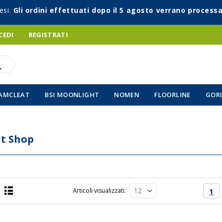
esi.
Gli ordini effettuati dopo il 5 agosto verrano processa
CEDI
REGISTRATI
AMCLEAT
BSI MOONLIGHT
NOMEN
FLOORLINE
GORI
t Shop
Pagin
Att
Articoli visualizzati
1
Lista
a