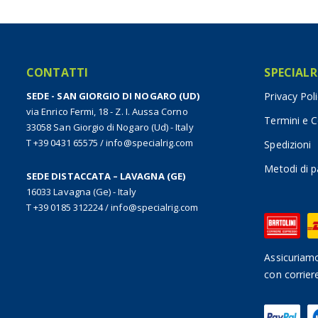
CONTATTI
SPECIALR
SEDE - SAN GIORGIO DI NOGARO (UD)
Privacy Pol
via Enrico Fermi, 18 - Z. I. Aussa Corno
Termini e C
33058 San Giorgio di Nogaro (Ud) - Italy
T +39 0431 65575
/
info@specialrig.com
Spedizioni
Metodi di 
SEDE DISTACCATA – LAVAGNA (GE)
16033 Lavagna (Ge) - Italy
T +39 0185 312224
/
info@specialrig.com
Assicuriamo
con corrier