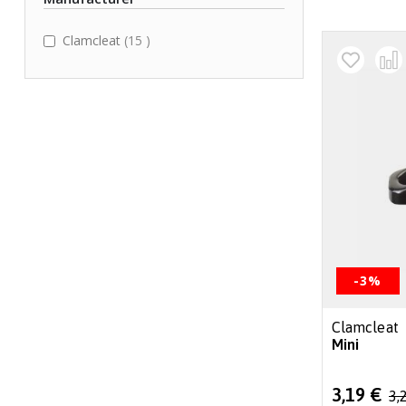
items
Clamcleat
15
-3%
Clamcleat
Mini
Special
3,19 €
3,
Price