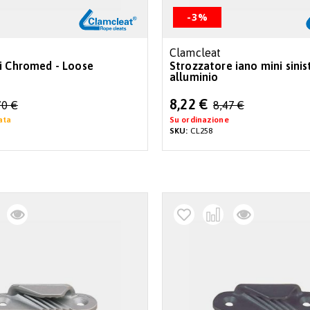
-3%
Clamcleat
i Chromed - Loose
Strozzatore iano mini sinis
alluminio
Special
8,22 €
70 €
8,47 €
Price
ata
Su ordinazione
SKU:
CL258