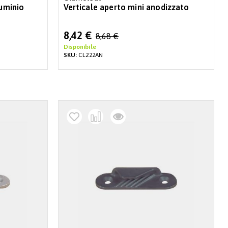
luminio
Verticale aperto mini anodizzato
Special
8,42 €
8,68 €
Price
Disponibile
SKU:
CL222AN