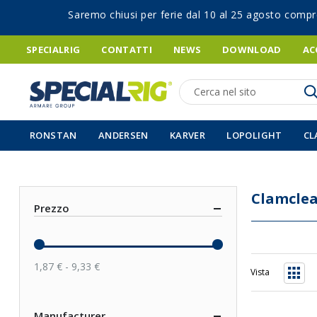
Saremo chiusi per ferie dal 10 al 25 agosto compr
SPECIALRIG
CONTATTI
NEWS
DOWNLOAD
AC
Ricerca
RONSTAN
ANDERSEN
KARVER
LOPOLIGHT
CL
Clamclea
Prezzo
1,87 € - 9,33 €
Vista
Grigli
Manufacturer