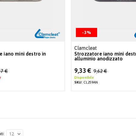
-3%
Clamcleat
e iano mini destro in
Strozzatore iano mini dest
alluminio anodizzato
Special
9,33 €
47 €
9,62 €
Price
e
Disponibile
SKU:
CL259AN
ati