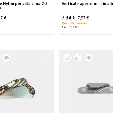
ylon per vela cima 2-5
Verticale aperto mini in al
o
Special
7,34 €
67 €
7,57 €
Price
Quantità limitata
SKU:
CL222