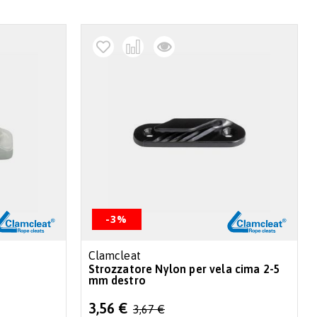
decr
-3%
Clamcleat
Strozzatore Nylon per vela cima 2-5
mm destro
Special
3,56 €
3,67 €
Price