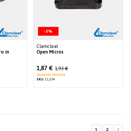
-3%
Clamcleat
ro in
Open Micros
Special
1,87 €
1,93 €
Price
Quantità limitata
SKU:
CL274
Pagina
Attualmente sta
Pagina
Pagin
Succe
1
2