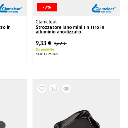
-3%
Clamcleat
tro in
Strozzatore iano mini sinistro in
alluminio anodizzato
Special
9,33 €
9,62 €
Price
Disponibile
SKU:
CL258AN