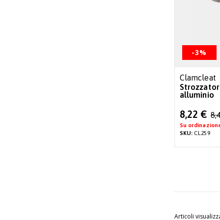
-3%
Clamcleat
Strozzator
alluminio
Special
8,22 €
8,
Price
Su ordinazion
SKU:
CL259
Articoli visualizz