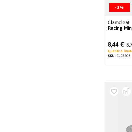
-3%
Clamcleat
Racing Min
Special
8,44 €
8,
Price
Quantità limit
SKU:
CL222CS