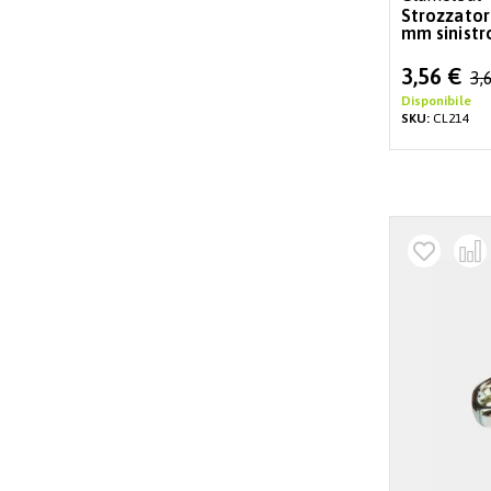
Strozzatore N
mm sinistr
Special
3,56 €
3,
Price
Disponibile
SKU:
CL214