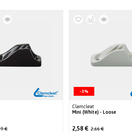
-3%
Clamcleat
Mini (White) - Loose
Special
2,58 €
29 €
2,66 €
Price