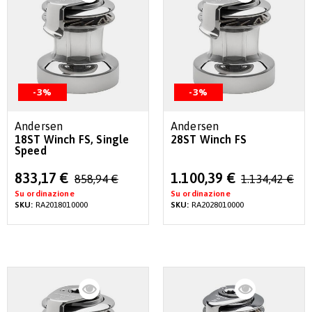
-3%
-3%
Andersen
Andersen
18ST Winch FS, Single
28ST Winch FS
Speed
Special
Special
833,17 €
1.100,39 €
858,94 €
1.134,42 €
Price
Price
Su ordinazione
Su ordinazione
SKU:
RA2018010000
SKU:
RA2028010000