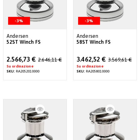
-3%
-3%
Andersen
Andersen
52ST Winch FS
58ST Winch FS
Special
Special
2.566,73 €
3.462,52 €
2.646,11 €
3.569,61 €
Price
Price
Su ordinazione
Su ordinazione
SKU:
RA2052010000
SKU:
RA2058010000