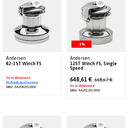
-3%
Andersen
Andersen
82-3ST Winch FS
12ST Winch FS, Single
Speed
Su ordinazione
Special
648,61 €
668,67 €
Richiedi quotazione
Price
Su ordinazione
SKU:
RA2082010000
SKU:
RA2012010000