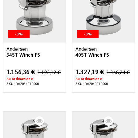
-3%
-3%
Andersen
Andersen
34ST Winch FS
40ST Winch FS
Special
Special
1.156,36 €
1.327,19 €
1.192,12 €
1.368,24 €
Price
Price
Su ordinazione
Su ordinazione
SKU:
RA2034010000
SKU:
RA2040010000