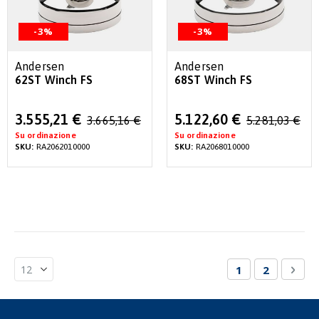
-3%
-3%
Andersen
Andersen
62ST Winch FS
68ST Winch FS
Special
Special
3.555,21 €
5.122,60 €
3.665,16 €
5.281,03 €
Price
Price
Su ordinazione
Su ordinazione
SKU:
RA2062010000
SKU:
RA2068010000
Pagina
Attualmente st
Pagina
Pagi
Succ
1
2