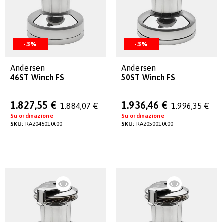
-3%
-3%
Andersen
Andersen
46ST Winch FS
50ST Winch FS
Special
Special
1.827,55 €
1.936,46 €
1.884,07 €
1.996,35 €
Price
Price
Su ordinazione
Su ordinazione
SKU:
RA2046010000
SKU:
RA2050010000