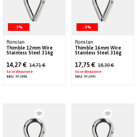
-3%
-3%
Ronstan
Ronstan
Thimble 12mm Wire
Thimble 16mm Wire
Stainless Steel 316g
Stainless Steel 316g
Special
Special
14,27 €
17,75 €
14,71 €
18,30 €
Price
Price
Su ordinazione
Su ordinazione
SKU:
RF2488
SKU:
RF2490