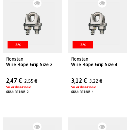
-3%
-3%
Ronstan
Ronstan
Wire Rope Grip Size 2
Wire Rope Grip Size 4
Special
Special
2,47 €
3,12 €
2,55 €
3,22 €
Price
Price
Su ordinazione
Su ordinazione
SKU:
RF1685-2
SKU:
RF1685-4