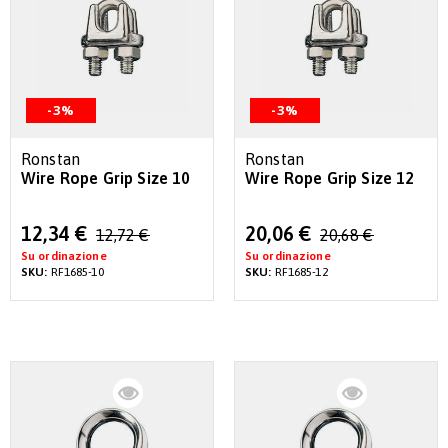
-3%
-3%
Ronstan
Ronstan
Wire Rope Grip Size 10
Wire Rope Grip Size 12
Special
Special
12,34 €
20,06 €
12,72 €
20,68 €
Price
Price
Su ordinazione
Su ordinazione
SKU:
RF1685-10
SKU:
RF1685-12