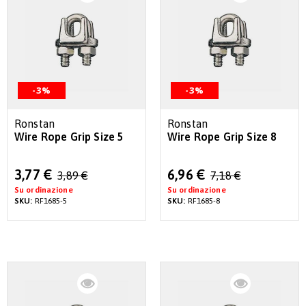
-3%
-3%
Ronstan
Ronstan
Wire Rope Grip Size 5
Wire Rope Grip Size 8
Special
Special
3,77 €
6,96 €
3,89 €
7,18 €
Price
Price
Su ordinazione
Su ordinazione
SKU:
RF1685-5
SKU:
RF1685-8