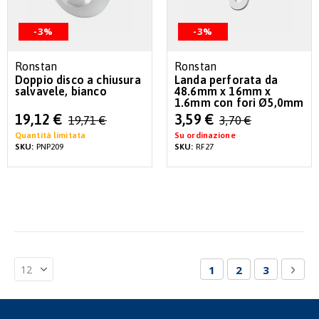
-3%
-3%
Ronstan
Ronstan
Doppio disco a chiusura
Landa perforata da
salvavele, bianco
48.6mm x 16mm x
1.6mm con fori Ø5,0mm
Special
Special
19,12 €
3,59 €
19,71 €
3,70 €
Price
Price
Quantità limitata
Su ordinazione
SKU:
PNP209
SKU:
RF27
Pagina
Attualmente stai le
Pagina
Pagina
Pagi
Succ
1
2
3