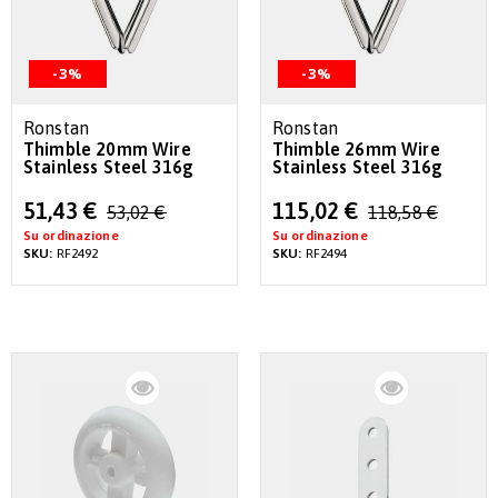
-3%
-3%
Ronstan
Ronstan
Thimble 20mm Wire
Thimble 26mm Wire
Stainless Steel 316g
Stainless Steel 316g
Special
Special
51,43 €
115,02 €
53,02 €
118,58 €
Price
Price
Su ordinazione
Su ordinazione
SKU:
RF2492
SKU:
RF2494