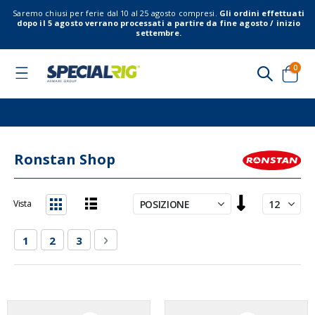
Saremo chiusi per ferie dal 10 al 25 agosto compresi.
Gli ordini effettuati
dopo il 5 agosto verrano processati a partire da fine agosto / inizio
settembre.
elem
0
Toggle
Nav
Cart
Ronstan Shop
Imposta
Vista
la
Lista
Griglia
direzione
Pagina
Attualmente stai leggendo la pagina
Pagina
Pagina
Pagina
Successivo
1
2
3
decrescente