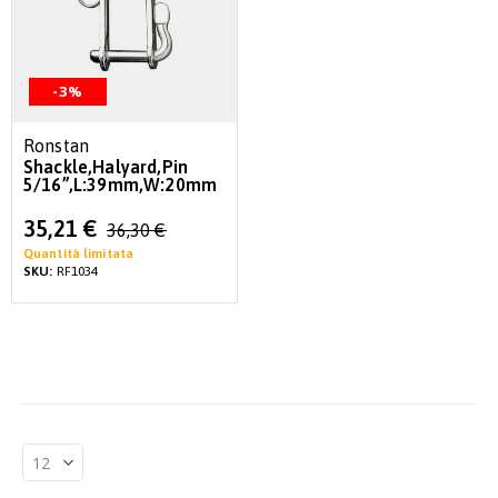
-3%
Ronstan
Shackle,Halyard,Pin
5/16”,L:39mm,W:20mm
Special
35,21 €
36,30 €
Price
Quantità limitata
SKU:
RF1034