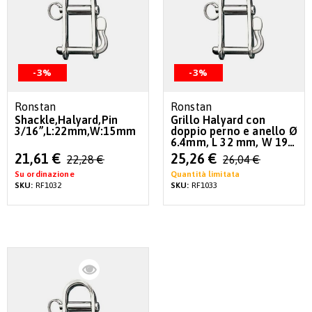
-3%
-3%
Ronstan
Ronstan
Shackle,Halyard,Pin
Grillo Halyard con
3/16”,L:22mm,W:15mm
doppio perno e anello Ø
6.4mm, L 32 mm, W 19
mm
Special
Special
21,61 €
25,26 €
22,28 €
26,04 €
Price
Price
Su ordinazione
Quantità limitata
SKU:
RF1032
SKU:
RF1033