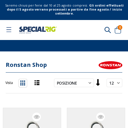
Saremo chiusi per ferie dal 10 al 25 agosto compresi.
Gli ordini effettuati
dopo il 5 agosto verrano processati a partire da fine agosto / inizio
settembre.
elem
0
Toggle
Nav
Cart
Ronstan Shop
Imposta
Vista
la
Lista
Griglia
direzione
decrescente