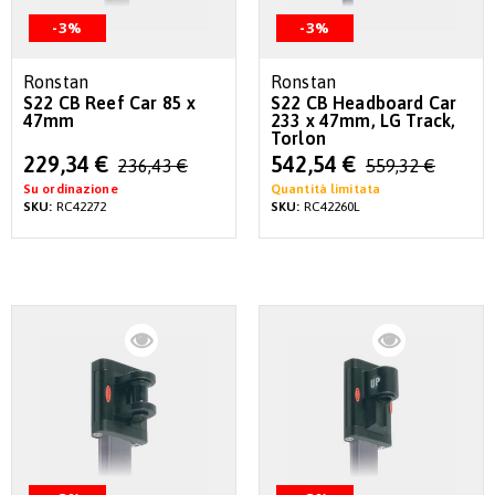
-3%
-3%
Ronstan
Ronstan
S22 CB Reef Car 85 x
S22 CB Headboard Car
47mm
233 x 47mm, LG Track,
Torlon
Special
Special
229,34 €
542,54 €
236,43 €
559,32 €
Price
Price
Su ordinazione
Quantità limitata
SKU:
RC42272
SKU:
RC42260L