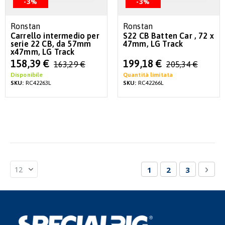
-3%
-3%
Ronstan
Ronstan
Carrello intermedio per
S22 CB Batten Car , 72 x
serie 22 CB, da 57mm
47mm, LG Track
x47mm, LG Track
Special
Special
158,39 €
199,18 €
163,29 €
205,34 €
Price
Price
Disponibile
Quantità limitata
SKU:
RC42263L
SKU:
RC42266L
Pagina
Attualmente stai le
Pagina
Pagina
Pagi
Succ
1
2
3