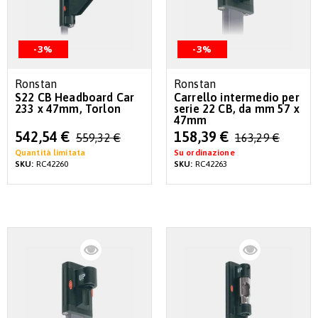
-3%
-3%
Ronstan
Ronstan
S22 CB Headboard Car
Carrello intermedio per
233 x 47mm, Torlon
serie 22 CB, da mm 57 x
47mm
Special
Special
542,54 €
158,39 €
559,32 €
163,29 €
Price
Price
Quantità limitata
Su ordinazione
SKU:
RC42260
SKU:
RC42263