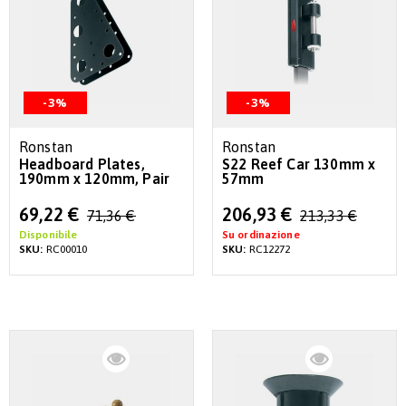
-3%
-3%
Ronstan
Ronstan
Headboard Plates,
S22 Reef Car 130mm x
190mm x 120mm, Pair
57mm
Special
Special
69,22 €
206,93 €
71,36 €
213,33 €
Price
Price
Disponibile
Su ordinazione
SKU:
RC00010
SKU:
RC12272