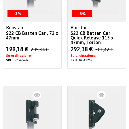
-3%
-3%
Ronstan
Ronstan
S22 CB Batten Car , 72 x
S22 CB Batten Car
47mm
Quick Release 115 x
47mm, Torlon
Special
Special
199,18 €
292,38 €
205,34 €
301,42 €
Price
Price
Su ordinazione
Su ordinazione
SKU:
RC42266
SKU:
RC42269