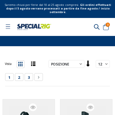
Saremo chiusi per ferie dal 10 al 25 agosto compresi.
Gli ordini effettuati
dopo il 5 agosto verrano processati a partire da fine agosto / inizio
settembre.
elem
0
Toggle
Nav
Cart
Imposta
Vista
la
Lista
Griglia
direzione
Pagina
Attualmente stai leggendo la pagina
Pagina
Pagina
Pagina
Successivo
1
2
3
decrescente