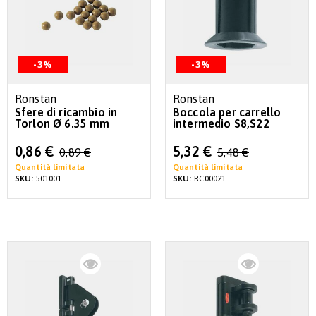
-3%
-3%
Ronstan
Ronstan
Sfere di ricambio in
Boccola per carrello
Torlon Ø 6.35 mm
intermedio S8,S22
Special
Special
0,86 €
5,32 €
0,89 €
5,48 €
Price
Price
Quantità limitata
Quantità limitata
SKU:
501001
SKU:
RC00021