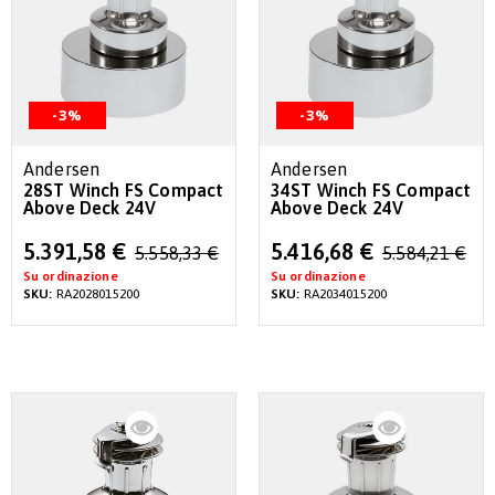
-3%
-3%
Andersen
Andersen
28ST Winch FS Compact
34ST Winch FS Compact
Above Deck 24V
Above Deck 24V
Special
Special
5.391,58 €
5.416,68 €
5.558,33 €
5.584,21 €
Price
Price
Su ordinazione
Su ordinazione
SKU:
RA2028015200
SKU:
RA2034015200