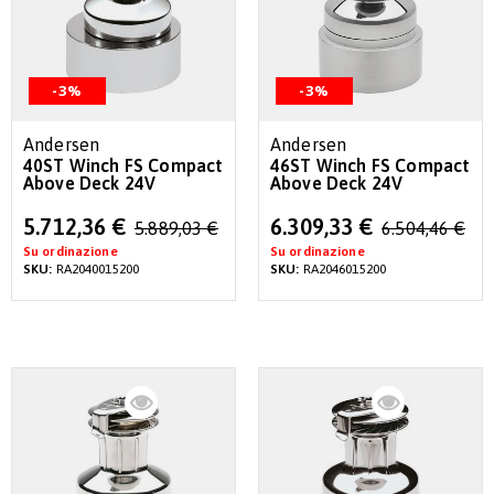
-3%
-3%
Andersen
Andersen
40ST Winch FS Compact
46ST Winch FS Compact
Above Deck 24V
Above Deck 24V
Special
Special
5.712,36 €
6.309,33 €
5.889,03 €
6.504,46 €
Price
Price
Su ordinazione
Su ordinazione
SKU:
RA2040015200
SKU:
RA2046015200