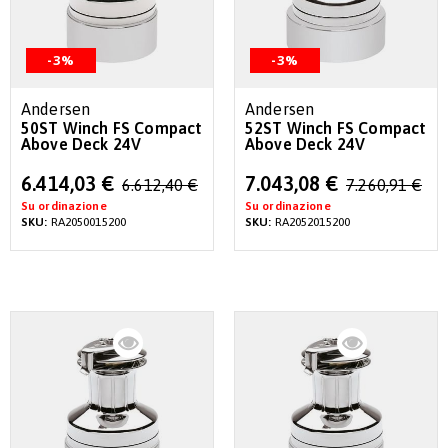
-3%
-3%
Andersen
Andersen
50ST Winch FS Compact
52ST Winch FS Compact
Above Deck 24V
Above Deck 24V
Special
Special
6.414,03 €
7.043,08 €
6.612,40 €
7.260,91 €
Price
Price
Su ordinazione
Su ordinazione
SKU:
RA2050015200
SKU:
RA2052015200