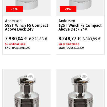
-3%
-3%
Andersen
Andersen
58ST Winch FS Compact
62ST Winch FS Compact
Above Deck 24V
Above Deck 24V
Special
Special
7.980,04 €
8.248,77 €
8.226,85 €
8.503,89 €
Price
Price
Su ordinazione
Su ordinazione
SKU:
RA2058015200
SKU:
RA2062015200