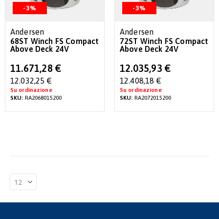
-3%
-3%
Andersen
Andersen
68ST Winch FS Compact
72ST Winch FS Compact
Above Deck 24V
Above Deck 24V
Special
Special
11.671,28 €
12.035,93 €
Price
Price
12.032,25 €
12.408,18 €
Su ordinazione
Su ordinazione
SKU:
RA2068015200
SKU:
RA2072015200