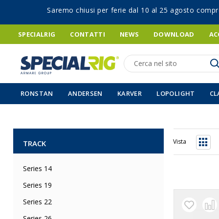
Saremo chiusi per ferie dal 10 al 25 agosto compr
SPECIALRIG
CONTATTI
NEWS
DOWNLOAD
AC
Ricerca
RONSTAN
ANDERSEN
KARVER
LOPOLIGHT
CL
Vista
TRACK
Grigli
Series 14
Series 19
Series 22
Series 26