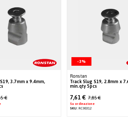
-3%
Ronstan
 S19, 3.7mm x 9.4mm,
Track Slug S19, 2.8mm x 7
cs
min.qty 5pcs
Special
7,61 €
85 €
7,85 €
Price
e
Su ordinazione
SKU:
RC00312