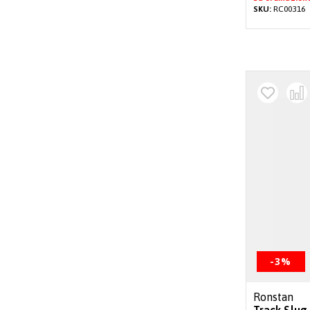
SKU:
RC00316
-3%
Ronstan