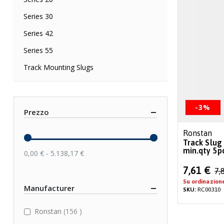
Series 30
Series 42
Series 55
Track Mounting Slugs
-3%
Prezzo
Ronstan
Track Slug
min.qty 5p
0,00 € - 5.138,17 €
Special
7,61 €
7,
Price
Su ordinazion
Manufacturer
SKU:
RC00310
items
Ronstan
156