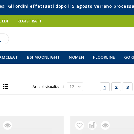
esi.
Gli ordini effettuati dopo il 5 agosto verrano processa
CEDI
REGISTRATI
AMCLEAT
BSI MOONLIGHT
NOMEN
FLOORLINE
GORI
Pagina
Attualmente s
Pagina
Pag
Articoli visualizzati
1
2
3
Lista
a