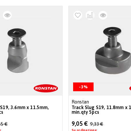
-3%
Ronstan
 S19, 3.6mm x 11.5mm,
Track Slug S19, 11.8mm x 
cs
min.qty 5pcs
Special
9,05 €
85 €
9,33 €
Price
e
Su ordinazione