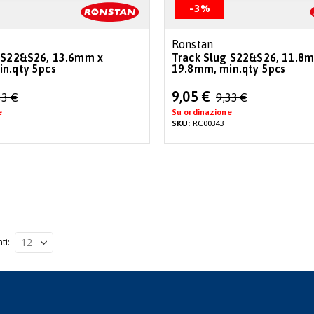
-3%
Ronstan
 S22&S26, 13.6mm x
Track Slug S22&S26, 11.8
n.qty 5pcs
19.8mm, min.qty 5pcs
Special
9,05 €
33 €
9,33 €
Price
e
Su ordinazione
SKU:
RC00343
ati