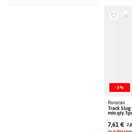
-3%
Ronstan
Track Slug
min.qty 5p
Special
7,61 €
7,
Price
Su ordinazion