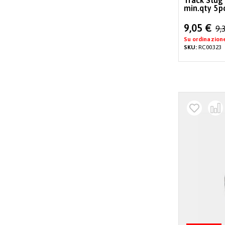
Track Slug
min.qty 5p
Special
9,05 €
9,
Price
Su ordinazion
SKU:
RC00323