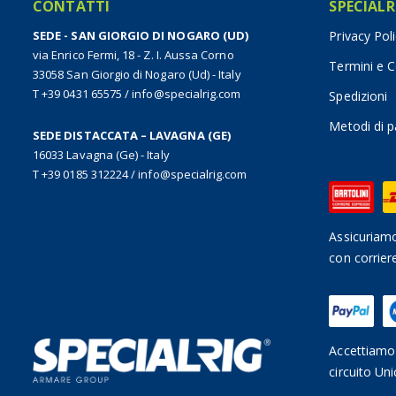
CONTATTI
SPECIALR
SEDE - SAN GIORGIO DI NOGARO (UD)
Privacy Pol
via Enrico Fermi, 18 - Z. I. Aussa Corno
Termini e C
33058 San Giorgio di Nogaro (Ud) - Italy
T +39 0431 65575
/
info@specialrig.com
Spedizioni
Metodi di 
SEDE DISTACCATA – LAVAGNA (GE)
16033 Lavagna (Ge) - Italy
T +39 0185 312224
/
info@specialrig.com
Assicuriamo
con corrier
Accettiamo 
circuito Uni