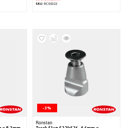
SKU:
RC00322
-3%
Ronstan