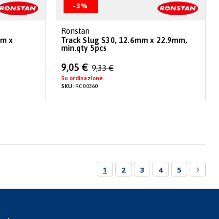
-3%
Ronstan
mm x
Track Slug S30, 12.6mm x 22.9mm,
min.qty 5pcs
Special
9,05 €
9,33 €
Price
Su ordinazione
SKU:
RC00360
Pagina
Attualmente stai leggendo la p
Pagina
Pagina
Pagina
Pagina
Pagin
Succe
1
2
3
4
5