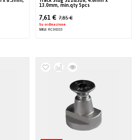
m x 8.3mm,
Track Slug S22&S26, 4.6mm x
13.0mm, min.qty 5pcs
Special
7,61 €
7,85 €
Price
Su ordinazione
SKU:
RC00333