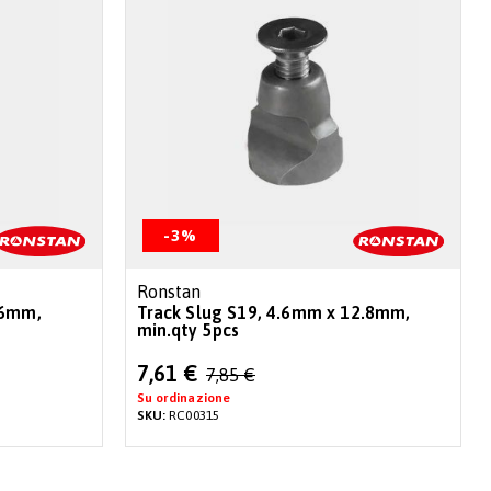
-3%
Ronstan
.6mm,
Track Slug S19, 4.6mm x 12.8mm,
min.qty 5pcs
Special
7,61 €
7,85 €
Price
Su ordinazione
SKU:
RC00315