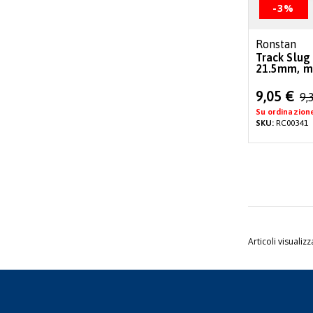
-3%
Ronstan
Track Slug
21.5mm, mi
Special
9,05 €
9,
Price
Su ordinazion
SKU:
RC00341
Articoli visualizz