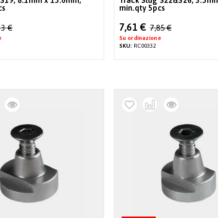
 S19, 8.1mm x 15.0mm,
Track Slug S22&S26, 3.5m
cs
min.qty 5pcs
Special
7,61 €
33 €
7,85 €
Price
e
Su ordinazione
SKU:
RC00332