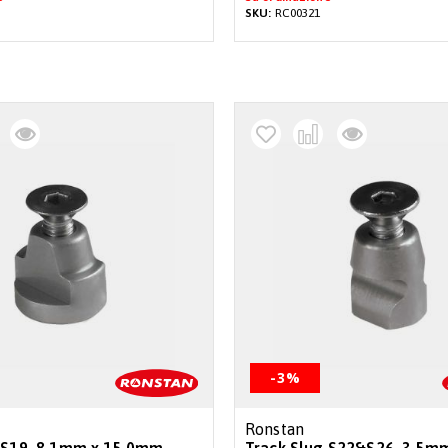
SKU:
RC00321
-3%
Ronstan