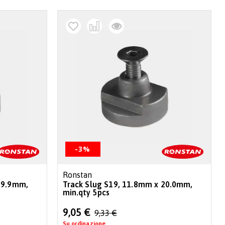
-3%
Ronstan
19.9mm,
Track Slug S19, 11.8mm x 20.0mm,
min.qty 5pcs
Special
9,05 €
9,33 €
Price
Su ordinazione