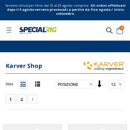
Saremo chiusi per ferie dal 10 al 25 agosto compresi.
Gli ordini effettuati
dopo il 5 agosto verrano processati a partire da fine agosto / inizio
settembre.
elem
0
Toggle
Nav
Cart
Karver Shop
Imposta
Vista
la
Lista
Griglia
direzione
Pagina
Attualmente stai leggendo la pagina
Pagina
Pagina
Successivo
1
2
decrescente