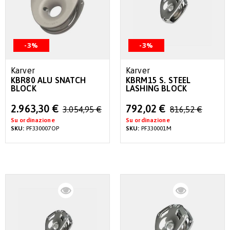
-3%
-3%
Karver
Karver
KBR80 ALU SNATCH
KBRM15 S. STEEL
BLOCK
LASHING BLOCK
Special
Special
2.963,30 €
792,02 €
3.054,95 €
816,52 €
Price
Price
Su ordinazione
Su ordinazione
SKU:
PF330007OP
SKU:
PF330001M