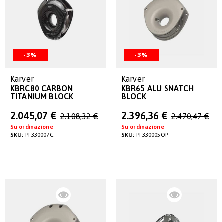
-3%
-3%
Karver
Karver
KBRC80 CARBON
KBR65 ALU SNATCH
TITANIUM BLOCK
BLOCK
Special
Special
2.045,07 €
2.396,36 €
2.108,32 €
2.470,47 €
Price
Price
Su ordinazione
Su ordinazione
SKU:
PF330007C
SKU:
PF330005OP