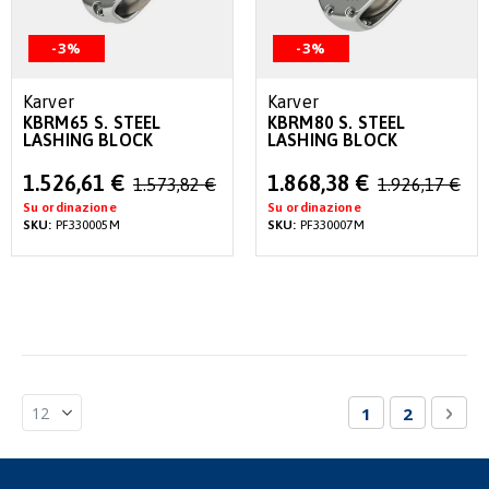
-3%
-3%
Karver
Karver
KBRM65 S. STEEL
KBRM80 S. STEEL
LASHING BLOCK
LASHING BLOCK
Special
Special
1.526,61 €
1.868,38 €
1.573,82 €
1.926,17 €
Price
Price
Su ordinazione
Su ordinazione
SKU:
PF330005M
SKU:
PF330007M
Pagina
Attualmente st
Pagina
Pagi
Succ
1
2