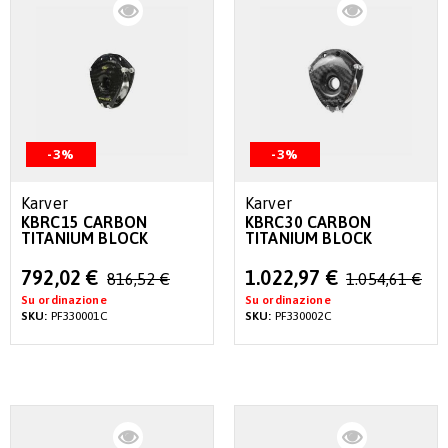
-3%
-3%
Karver
Karver
KBRC15 CARBON
KBRC30 CARBON
TITANIUM BLOCK
TITANIUM BLOCK
Special
Special
792,02 €
1.022,97 €
816,52 €
1.054,61 €
Price
Price
Su ordinazione
Su ordinazione
SKU:
PF330001C
SKU:
PF330002C