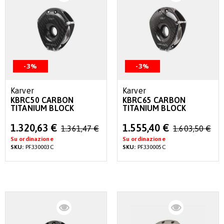
-3%
-3%
Karver
Karver
KBRC50 CARBON
KBRC65 CARBON
TITANIUM BLOCK
TITANIUM BLOCK
Special
Special
1.320,63 €
1.555,40 €
1.361,47 €
1.603,50 €
Price
Price
Su ordinazione
Su ordinazione
SKU:
PF330003C
SKU:
PF330005C