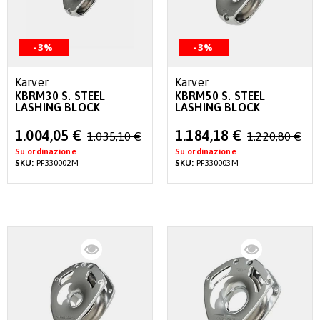
-3%
-3%
Karver
Karver
KBRM30 S. STEEL
KBRM50 S. STEEL
LASHING BLOCK
LASHING BLOCK
Special
Special
1.004,05 €
1.184,18 €
1.035,10 €
1.220,80 €
Price
Price
Su ordinazione
Su ordinazione
SKU:
PF330002M
SKU:
PF330003M