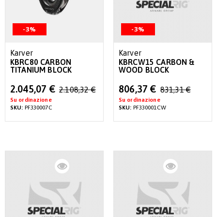
-3%
-3%
Karver
Karver
KBRC80 CARBON
KBRCW15 CARBON &
TITANIUM BLOCK
WOOD BLOCK
Special
Special
2.045,07 €
806,37 €
2.108,32 €
831,31 €
Price
Price
Su ordinazione
Su ordinazione
SKU:
PF330007C
SKU:
PF330001CW