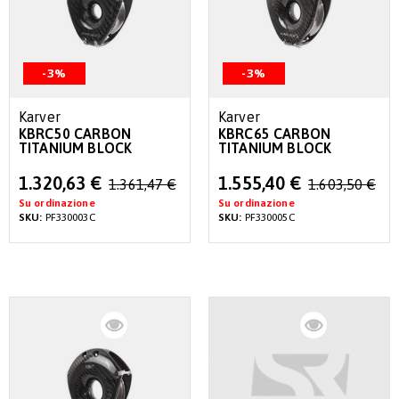
-3%
-3%
Karver
Karver
KBRC50 CARBON
KBRC65 CARBON
TITANIUM BLOCK
TITANIUM BLOCK
Special
Special
1.320,63 €
1.555,40 €
1.361,47 €
1.603,50 €
Price
Price
Su ordinazione
Su ordinazione
SKU:
PF330003C
SKU:
PF330005C