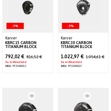
-3%
-3%
Karver
Karver
KBRC15 CARBON
KBRC30 CARBON
TITANIUM BLOCK
TITANIUM BLOCK
Special
Special
792,02 €
1.022,97 €
816,52 €
1.054,61 €
Price
Price
Su ordinazione
Su ordinazione
SKU:
PF330001C
SKU:
PF330002C