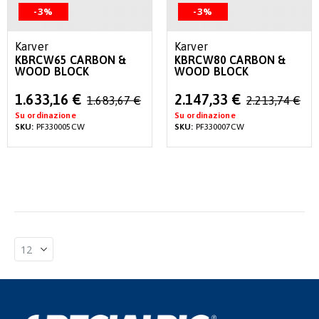
-3%
-3%
Karver
Karver
KBRCW65 CARBON &
KBRCW80 CARBON &
WOOD BLOCK
WOOD BLOCK
Special
Special
1.633,16 €
2.147,33 €
1.683,67 €
2.213,74 €
Price
Price
Su ordinazione
Su ordinazione
SKU:
PF330005CW
SKU:
PF330007CW