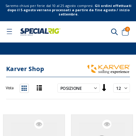
Saremo chiusi per ferie dal 10 al 25 agosto compresi.
Gli ordini effettuati
dopo il 5 agosto verrano processati a partire da fine agosto / inizio
settembre.
elem
0
Toggle
Nav
Cart
Karver Shop
Imposta
Vista
la
Lista
Griglia
direzione
decrescente