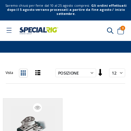
Saremo chiusi per ferie dal 10 al 25 agosto compresi.
Gli ordini effettuati
dopo il 5 agosto verrano processati a partire da fine agosto / inizio
settembre.
elem
0
Toggle
Nav
Cart
Imposta
Vista
la
Lista
Griglia
direzione
decrescente