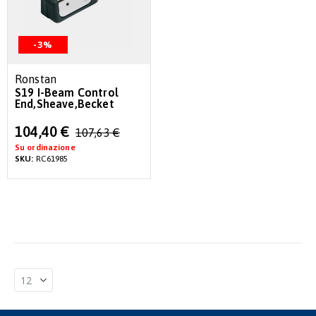
-3%
Ronstan
S19 I-Beam Control
End,Sheave,Becket
Special
104,40 €
107,63 €
Price
Su ordinazione
SKU:
RC61985