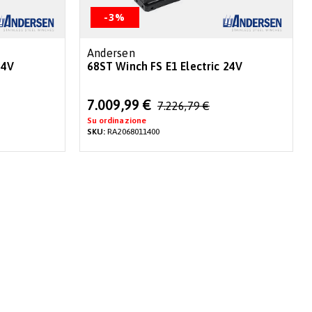
-3%
Andersen
24V
68ST Winch FS E1 Electric 24V
Special
7.009,99 €
7.226,79 €
Price
Su ordinazione
SKU:
RA2068011400