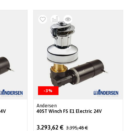
decr
-3%
Andersen
24V
40ST Winch FS E1 Electric 24V
Special
3.293,62 €
3.395,48 €
Price