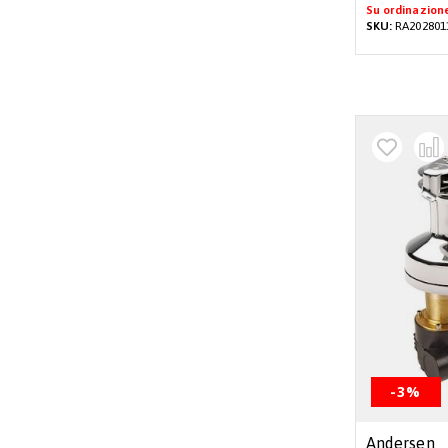
Su ordinazion
SKU:
RA202801
-3%
Andersen