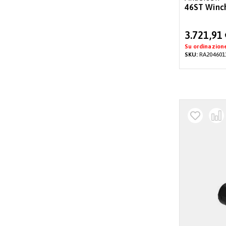
46ST Winch
Special
3.721,91
Price
Su ordinazion
SKU:
RA204601