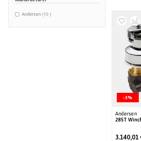
items
Andersen
10
-3%
Andersen
28ST Winch
Special
3.140,01
Price