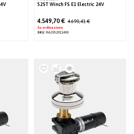
24V
52ST Winch FS E1 Electric 24V
Special
4.549,70 €
4.690,41 €
Price
Su ordinazione
SKU:
RA2052011400