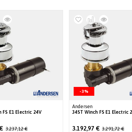
-3%
Andersen
 FS E1 Electric 24V
34ST Winch FS E1 Electric 
Special
 €
3.192,97 €
3.237,12 €
3.291,72 €
Price