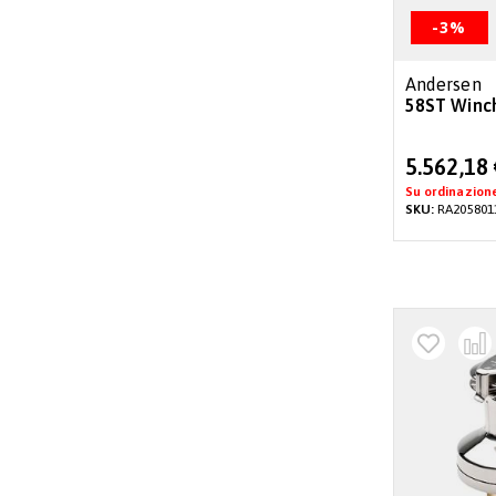
-3%
Andersen
58ST Winch
Special
5.562,18
Price
Su ordinazion
SKU:
RA205801