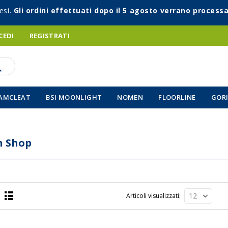
esi.
Gli ordini effettuati dopo il 5 agosto verrano processa
CEDI
REGISTRATI
AMCLEAT
BSI MOONLIGHT
NOMEN
FLOORLINE
GORI
n Shop
Articoli visualizzati
Lista
a