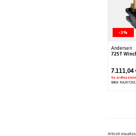
-3%
Andersen
72ST Winch
Special
7.111,04
Price
Su ordinazion
SKU:
RA207201
Articoli visualizz