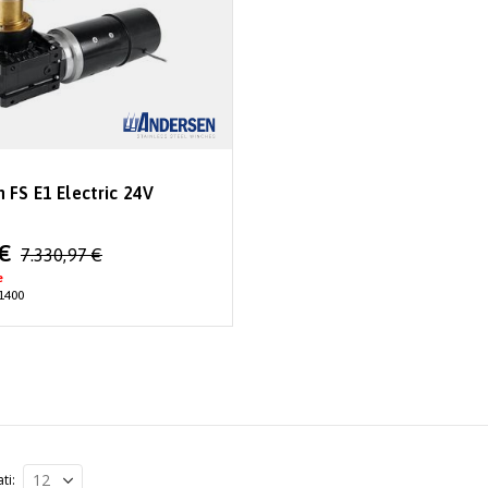
 FS E1 Electric 24V
 €
7.330,97 €
e
1400
ati