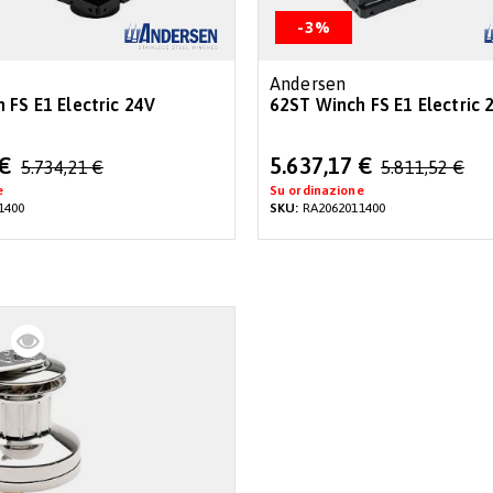
-3%
Andersen
 FS E1 Electric 24V
62ST Winch FS E1 Electric 
Special
 €
5.637,17 €
5.734,21 €
5.811,52 €
Price
e
Su ordinazione
1400
SKU:
RA2062011400