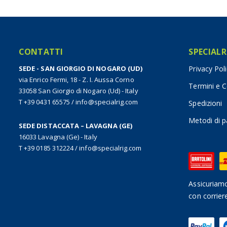
CONTATTI
SPECIALR
SEDE - SAN GIORGIO DI NOGARO (UD)
Privacy Pol
via Enrico Fermi, 18 - Z. I. Aussa Corno
Termini e C
33058 San Giorgio di Nogaro (Ud) - Italy
T +39 0431 65575
/
info@specialrig.com
Spedizioni
Metodi di 
SEDE DISTACCATA – LAVAGNA (GE)
16033 Lavagna (Ge) - Italy
T +39 0185 312224
/
info@specialrig.com
Assicuriamo
con corrier