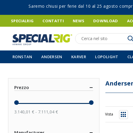
Saremo chiusi per ferie dal 10 al 25 agosto compr
SPECIALRIG
CONTATTI
NEWS
DOWNLOAD
AC
Ricerca
RONSTAN
ANDERSEN
KARVER
LOPOLIGHT
CL
Anderse
Prezzo
3.140,01 € - 7.111,04 €
Vista
Grigli
Manufacturer