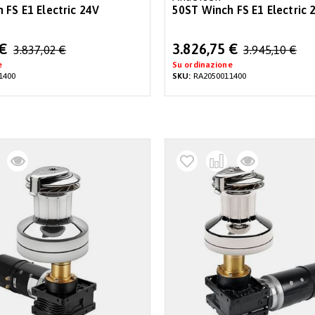
 FS E1 Electric 24V
50ST Winch FS E1 Electric 
Special
 €
3.826,75 €
3.837,02 €
3.945,10 €
Price
e
Su ordinazione
1400
SKU:
RA2050011400