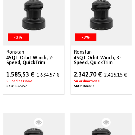
-3%
-3%
Ronstan
Ronstan
45QT Orbit Winch, 2-
45QT Orbit Winch, 3-
Speed, QuickTrim
Speed, QuickTrim
Special
Special
1.585,53 €
2.342,70 €
1.634,57 €
2.415,15 €
Price
Price
Su ordinazione
Su ordinazione
SKU:
RA6452
SKU:
RA6453