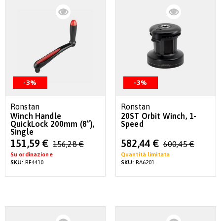
-3%
-3%
Ronstan
Ronstan
Winch Handle
20ST Orbit Winch, 1-
QuickLock 200mm (8”),
Speed
Single
Special
Special
151,59 €
582,44 €
156,28 €
600,45 €
Price
Price
Su ordinazione
Quantità limitata
SKU:
RF4410
SKU:
RA6201