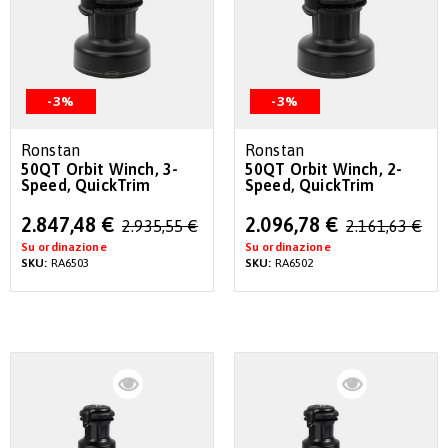
-3%
-3%
Ronstan
Ronstan
50QT Orbit Winch, 3-
50QT Orbit Winch, 2-
Speed, QuickTrim
Speed, QuickTrim
Special
Special
2.847,48 €
2.096,78 €
2.935,55 €
2.161,63 €
Price
Price
Su ordinazione
Su ordinazione
SKU:
RA6503
SKU:
RA6502