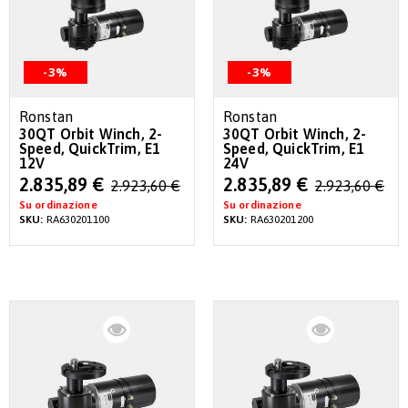
-3%
-3%
Ronstan
Ronstan
30QT Orbit Winch, 2-
30QT Orbit Winch, 2-
Speed, QuickTrim, E1
Speed, QuickTrim, E1
12V
24V
Special
Special
2.835,89 €
2.835,89 €
2.923,60 €
2.923,60 €
Price
Price
Su ordinazione
Su ordinazione
SKU:
RA630201100
SKU:
RA630201200