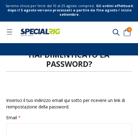
Saremo chiusi per ferie dal 10 al 25 agosto compresi.
Gli ordini effettuati
dopo il 5 agosto verrano processati a partire da fine agosto / inizio
settembre.
elem
0
Toggle
Nav
Cart
HAI DIMENTICATO LA
PASSWORD?
Inserisci il tuo indirizzo email qui sotto per ricevere un link di
reimpostazione della password.
Email