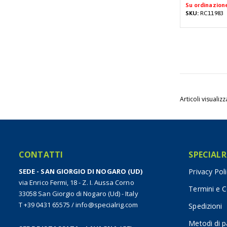
Su ordinazion
SKU:
RC11983
Articoli visualizz
CONTATTI
SPECIALR
SEDE - SAN GIORGIO DI NOGARO (UD)
Privacy Pol
via Enrico Fermi, 18 - Z. I. Aussa Corno
Termini e C
33058 San Giorgio di Nogaro (Ud) - Italy
T +39 0431 65575
/
info@specialrig.com
Spedizioni
Metodi di 