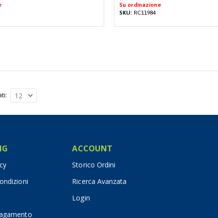
e
Su ordinazione
SKU:
RC11984
ati
IG
ACCOUNT
icy
Storico Ordini
ondizioni
Ricerca Avanzata
Login
pagamento