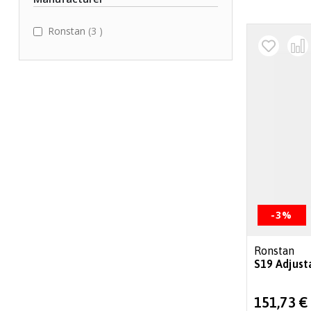
items
Ronstan
3
-3%
Ronstan
S19 Adjust
Special
151,73 €
Price