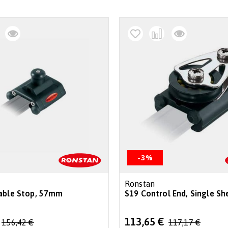
-3%
Ronstan
able Stop, 57mm
S19 Control End, Single Sh
Special
113,65 €
156,42 €
117,17 €
Price