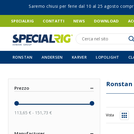
Saremo chiusi per ferie dal 10 al 25 agosto compr
SPECIALRIG
CONTATTI
NEWS
DOWNLOAD
AC
Ricerca
RONSTAN
ANDERSEN
KARVER
LOPOLIGHT
CL
Ronstan
Prezzo
113,65 € - 151,73 €
Vista
Grigli
Manufacturer