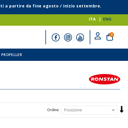
ti a partire da fine agosto / inizio settembre.
ITA
ENG
elementi
0
Cart
 PROPELLER
Impo
Ordine
la
direz