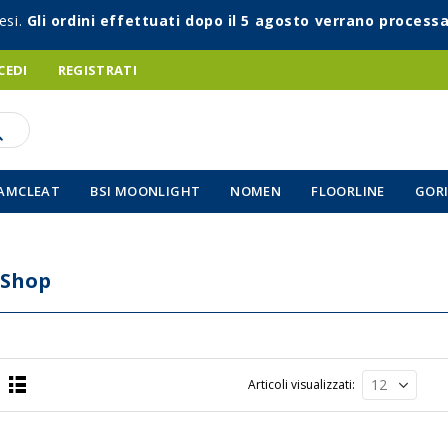
esi.
Gli ordini effettuati dopo il 5 agosto verrano processa
CEDI
REGISTRATI
AMCLEAT
BSI MOONLIGHT
NOMEN
FLOORLINE
GORI
 Shop
Articoli visualizzati
Lista
a