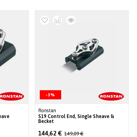
decr
-3%
Ronstan
eave
S19 Control End, Single Sheave &
Becket
Special
144,62 €
149,09 €
Price