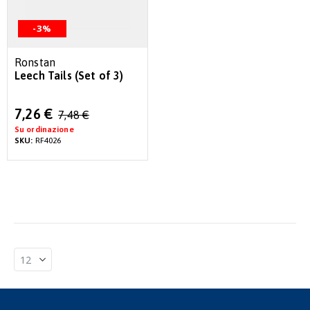
-3%
Ronstan
Leech Tails (Set of 3)
Special
7,26 €
7,48 €
Price
Su ordinazione
SKU:
RF4026