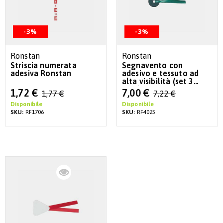
-3%
-3%
Ronstan
Ronstan
Striscia numerata
Segnavento con
adesiva Ronstan
adesivo e tessuto ad
alta visibilità (set 3
paia)
Special
Special
1,72 €
7,00 €
1,77 €
7,22 €
Price
Price
Disponibile
Disponibile
SKU:
RF1706
SKU:
RF4025