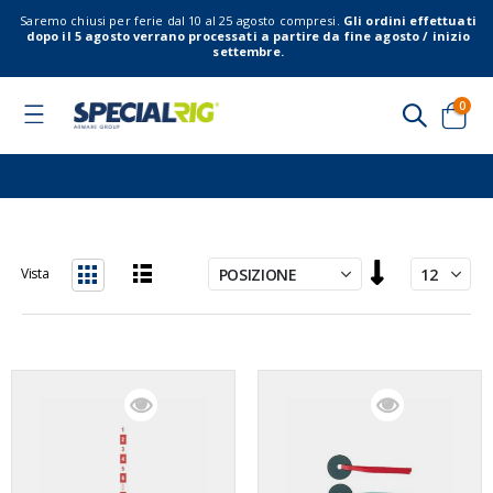
Saremo chiusi per ferie dal 10 al 25 agosto compresi.
Gli ordini effettuati
dopo il 5 agosto verrano processati a partire da fine agosto / inizio
settembre.
elem
0
Toggle
Nav
Cart
Imposta
Vista
la
Lista
Griglia
direzione
decrescente