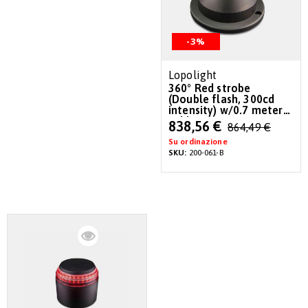
-3%
Lopolight
360° Red strobe
(Double flash, 300cd
intensity) w/0.7 meter
cables
Special
838,56 €
864,49 €
Price
Su ordinazione
SKU:
200-061-B