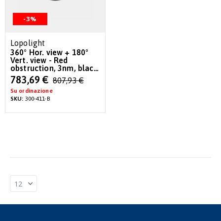
-3%
Lopolight
360° Hor. view + 180°
Vert. view - Red
obstruction, 3nm, black
w/0.7 m
Special
783,69 €
807,93 €
Price
Su ordinazione
SKU:
300-411-B