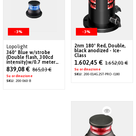
-3%
-3%
2nm 180° Red, Double,
Lopolight
black anodized - Ice-
360° Blue w/strobe
Class
(Double flash, 300cd
Special
1.602,45 €
intensity)w/0.7 meter
1.652,01 €
Price
cable
Special
839,08 €
865,03 €
Su ordinazione
Price
SKU:
200-014G2ST-PRO-I180
Su ordinazione
SKU:
200-060-B