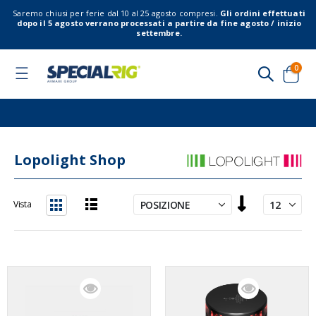
Saremo chiusi per ferie dal 10 al 25 agosto compresi.
Gli ordini effettuati
dopo il 5 agosto verrano processati a partire da fine agosto / inizio
settembre.
elem
0
Toggle
Nav
Cart
Lopolight Shop
Imposta
Vista
la
Lista
Griglia
direzione
decrescente