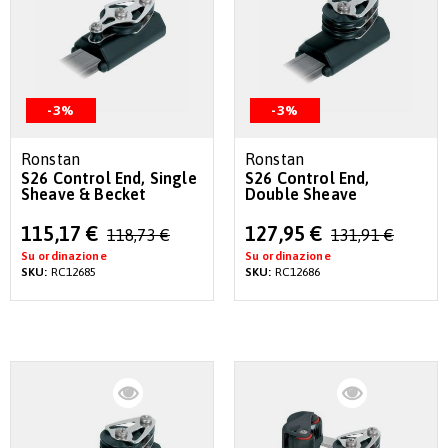
-3%
-3%
Ronstan
Ronstan
S26 Control End, Single
S26 Control End,
Sheave & Becket
Double Sheave
Special
Special
115,17 €
127,95 €
118,73 €
131,91 €
Price
Price
Su ordinazione
Su ordinazione
SKU:
RC12685
SKU:
RC12686