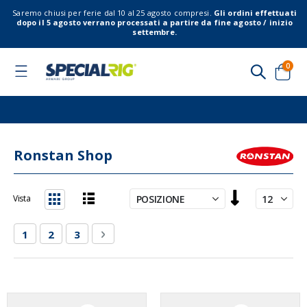
Saremo chiusi per ferie dal 10 al 25 agosto compresi.
Gli ordini effettuati
dopo il 5 agosto verrano processati a partire da fine agosto / inizio
settembre.
elem
0
Toggle
Nav
Cart
Ronstan Shop
Imposta
Vista
la
Lista
Griglia
direzione
Pagina
Attualmente stai leggendo la pagina
Pagina
Pagina
Pagina
Successivo
1
2
3
decrescente