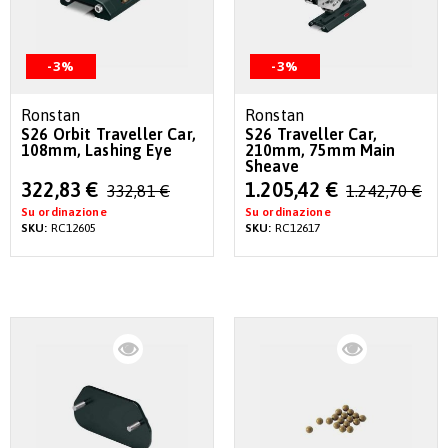
-3%
-3%
Ronstan
Ronstan
S26 Orbit Traveller Car,
S26 Traveller Car,
108mm, Lashing Eye
210mm, 75mm Main
Sheave
Special
Special
322,83 €
1.205,42 €
332,81 €
1.242,70 €
Price
Price
Su ordinazione
Su ordinazione
SKU:
RC12605
SKU:
RC12617