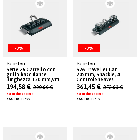
-3%
-3%
Ronstan
Ronstan
Serie 26 Carrello con
S26 Traveller Car
grillo basculante,
205mm, Shackle, 4
lunghezza 120 mm,viti
ControlSheaves
2xM6
Special
Special
194,58 €
361,45 €
200,60 €
372,63 €
Price
Price
Su ordinazione
Su ordinazione
SKU:
RC12603
SKU:
RC12613