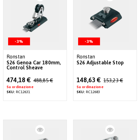
-3%
-3%
Ronstan
Ronstan
S26 Genoa Car 180mm,
S26 Adjustable Stop
Control Sheave
Special
Special
474,18 €
148,63 €
488,85 €
153,23 €
Price
Price
Su ordinazione
Su ordinazione
SKU:
RC12631
SKU:
RC12683