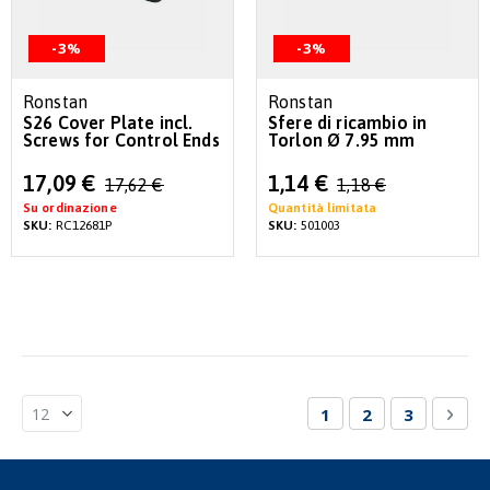
-3%
-3%
Ronstan
Ronstan
S26 Cover Plate incl.
Sfere di ricambio in
Screws for Control Ends
Torlon Ø 7.95 mm
Special
Special
17,09 €
1,14 €
17,62 €
1,18 €
Price
Price
Su ordinazione
Quantità limitata
SKU:
RC12681P
SKU:
501003
Pagina
Attualmente stai le
Pagina
Pagina
Pagi
Succ
1
2
3