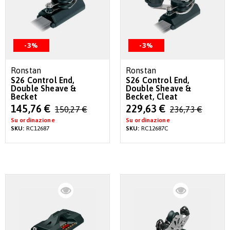
-3%
-3%
Ronstan
Ronstan
S26 Control End,
S26 Control End,
Double Sheave &
Double Sheave &
Becket
Becket, Cleat
Special
Special
145,76 €
229,63 €
150,27 €
236,73 €
Price
Price
Su ordinazione
Su ordinazione
SKU:
RC12687
SKU:
RC12687C