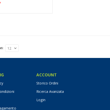
e
ati
IG
ACCOUNT
icy
Storico Ordini
ondizioni
Ricerca Avanzata
Login
pagamento