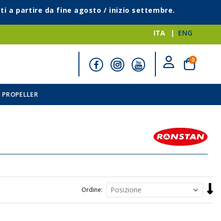
ti a partire da fine agosto / inizio settembre.
ITA
ENG
elementi
0
Cart
 PROPELLER
Impo
Ordine
la
direz