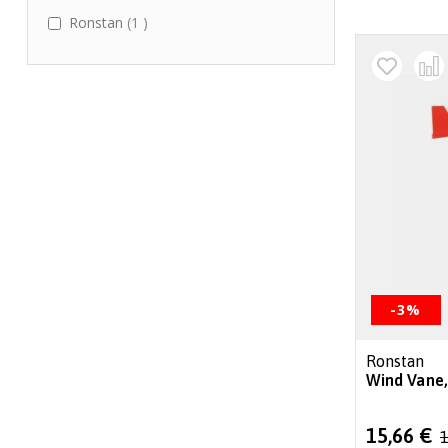
item
Ronstan
1
-3%
Ronstan
Wind Vane,
Special
15,66 €
1
Price