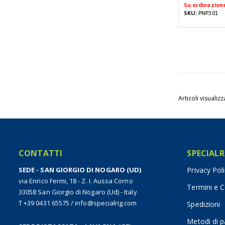
Su ordinazion
SKU:
PNP301
Articoli visualizz
CONTATTI
SPECIALR
SEDE - SAN GIORGIO DI NOGARO (UD)
Privacy Pol
via Enrico Fermi, 18 - Z. I. Aussa Corno
Termini e C
33058 San Giorgio di Nogaro (Ud) - Italy
T +39 0431 65575
/
info@specialrig.com
Spedizioni
Metodi di 