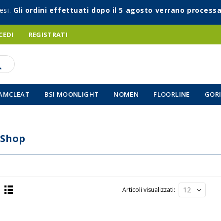
esi.
Gli ordini effettuati dopo il 5 agosto verrano processa
CEDI
REGISTRATI
AMCLEAT
BSI MOONLIGHT
NOMEN
FLOORLINE
GORI
 Shop
Articoli visualizzati
Lista
a