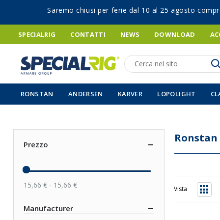
Saremo chiusi per ferie dal 10 al 25 agosto compr
SPECIALRIG
CONTATTI
NEWS
DOWNLOAD
AC
Ricerca
RONSTAN
ANDERSEN
KARVER
LOPOLIGHT
CL
Ronstan
Prezzo
15,66 € - 15,66 €
Vista
Grigli
Manufacturer