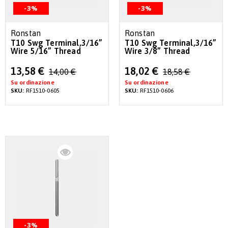
-3%
-3%
Ronstan
Ronstan
T10 Swg Terminal,3/16”
T10 Swg Terminal,3/16”
Wire 5/16” Thread
Wire 3/8” Thread
Special
Special
13,58 €
18,02 €
14,00 €
18,58 €
Price
Price
Su ordinazione
Su ordinazione
SKU:
RF1510-0605
SKU:
RF1510-0606
-3%