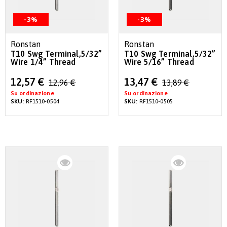
-3%
-3%
Ronstan
Ronstan
T10 Swg Terminal,5/32”
T10 Swg Terminal,5/32”
Wire 1/4” Thread
Wire 5/16” Thread
Special
Special
12,57 €
13,47 €
12,96 €
13,89 €
Price
Price
Su ordinazione
Su ordinazione
SKU:
RF1510-0504
SKU:
RF1510-0505