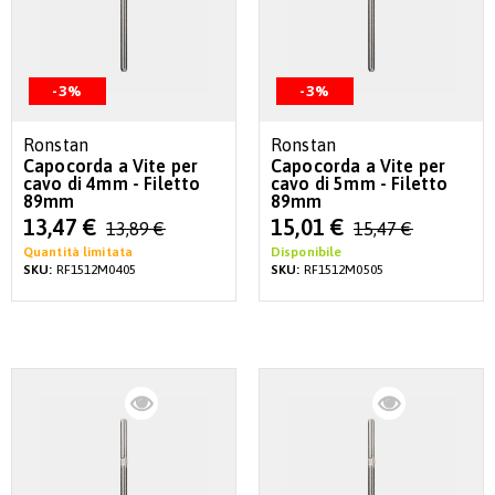
-3%
-3%
Ronstan
Ronstan
Capocorda a Vite per
Capocorda a Vite per
cavo di 4mm - Filetto
cavo di 5mm - Filetto
89mm
89mm
Special
Special
13,47 €
15,01 €
13,89 €
15,47 €
Price
Price
Quantità limitata
Disponibile
SKU:
RF1512M0405
SKU:
RF1512M0505