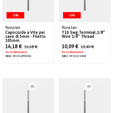
-3%
-3%
Ronstan
Ronstan
Capocorda a Vite per
T10 Swg Terminal,1/8”
cavo di 5mm - Filetto
Wire 1/4” Thread
105mm
Special
Special
16,18 €
10,09 €
16,68 €
10,40 €
Price
Price
Su ordinazione
Su ordinazione
SKU:
RF1512M0506
SKU:
RF1510-0404