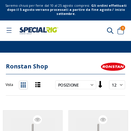
Saremo chiusi per ferie dal 10 al 25 agosto compresi.
Gli ordini effettuati
dopo il 5 agosto verrano processati a partire da fine agosto / inizio
settembre.
elem
0
Toggle
Nav
Cart
Ronstan Shop
Imposta
Vista
la
Lista
Griglia
direzione
decrescente