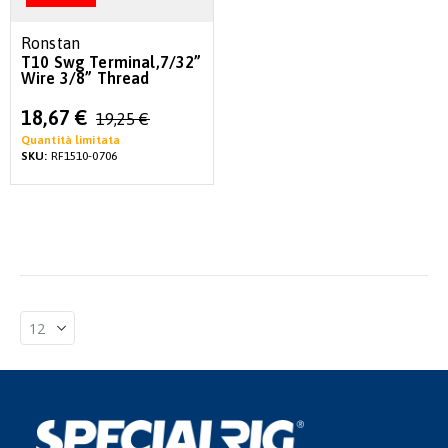
Ronstan
T10 Swg Terminal,7/32”
Wire 3/8” Thread
Special
18,67 €
19,25 €
Price
Quantità limitata
SKU:
RF1510-0706