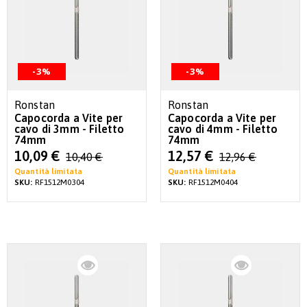
-3%
-3%
Ronstan
Ronstan
Capocorda a Vite per
Capocorda a Vite per
cavo di 3mm - Filetto
cavo di 4mm - Filetto
74mm
74mm
Special
Special
10,09 €
12,57 €
10,40 €
12,96 €
Price
Price
Quantità limitata
Quantità limitata
SKU:
RF1512M0304
SKU:
RF1512M0404