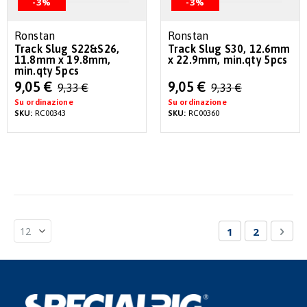
-3%
-3%
Ronstan
Ronstan
Track Slug S22&S26,
Track Slug S30, 12.6mm
11.8mm x 19.8mm,
x 22.9mm, min.qty 5pcs
min.qty 5pcs
Special
Special
9,05 €
9,05 €
9,33 €
9,33 €
Price
Price
Su ordinazione
Su ordinazione
SKU:
RC00343
SKU:
RC00360
Pagina
Attualmente st
Pagina
Pagi
Succ
1
2