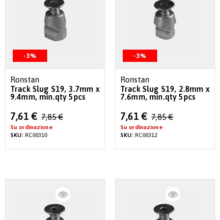
-3%
-3%
Ronstan
Ronstan
Track Slug S19, 3.7mm x
Track Slug S19, 2.8mm x
9.4mm, min.qty 5pcs
7.6mm, min.qty 5pcs
Special
Special
7,61 €
7,61 €
7,85 €
7,85 €
Price
Price
Su ordinazione
Su ordinazione
SKU:
RC00310
SKU:
RC00312