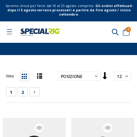
Saremo chiusi per ferie dal 10 al 25 agosto compresi.
Gli ordini effettuati
dopo il 5 agosto verrano processati a partire da fine agosto / inizio
settembre.
elem
0
Toggle
Nav
Cart
Imposta
Vista
la
Lista
Griglia
direzione
Pagina
Attualmente stai leggendo la pagina
Pagina
Pagina
Successivo
1
2
decrescente