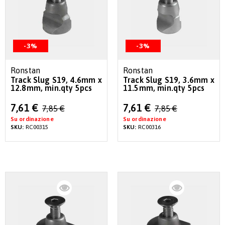
-3%
-3%
Ronstan
Ronstan
Track Slug S19, 4.6mm x
Track Slug S19, 3.6mm x
12.8mm, min.qty 5pcs
11.5mm, min.qty 5pcs
Special
Special
7,61 €
7,61 €
7,85 €
7,85 €
Price
Price
Su ordinazione
Su ordinazione
SKU:
RC00315
SKU:
RC00316