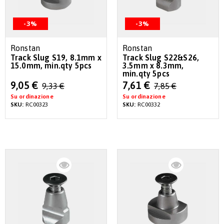
-3%
-3%
Ronstan
Ronstan
Track Slug S19, 8.1mm x
Track Slug S22&S26,
15.0mm, min.qty 5pcs
3.5mm x 8.3mm,
min.qty 5pcs
Special
Special
9,05 €
7,61 €
9,33 €
7,85 €
Price
Price
Su ordinazione
Su ordinazione
SKU:
RC00323
SKU:
RC00332