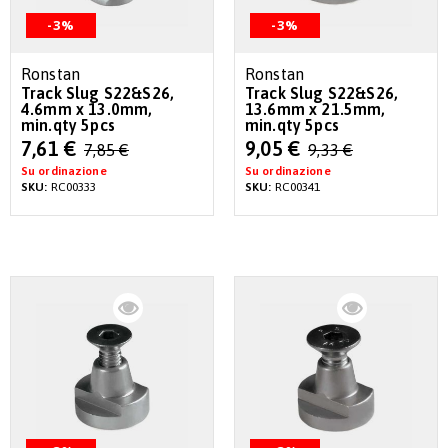
-3%
-3%
Ronstan
Ronstan
Track Slug S22&S26,
Track Slug S22&S26,
4.6mm x 13.0mm,
13.6mm x 21.5mm,
min.qty 5pcs
min.qty 5pcs
Special
Special
7,61 €
9,05 €
7,85 €
9,33 €
Price
Price
Su ordinazione
Su ordinazione
SKU:
RC00333
SKU:
RC00341