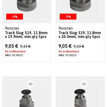
-3%
-3%
Ronstan
Ronstan
Track Slug S19, 11.8mm
Track Slug S19, 11.8mm
x 19.9mm, min.qty 5pcs
x 20.0mm, min.qty 5pcs
Special
Special
9,05 €
9,05 €
9,33 €
9,33 €
Price
Price
Su ordinazione
Su ordinazione
SKU:
RC00321
SKU:
RC00322