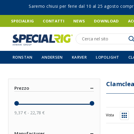
Saremo chiusi per ferie dal 10 al 25 agosto compr
SPECIALRIG
CONTATTI
NEWS
DOWNLOAD
AC
Ricerca
RONSTAN
ANDERSEN
KARVER
LOPOLIGHT
CL
Clamclea
Prezzo
9,37 € - 22,78 €
Vista
Grigli
Manufacturer