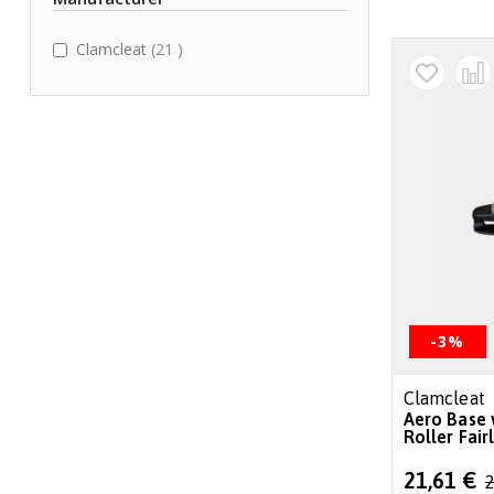
items
Clamcleat
21
-3%
Clamcleat
Aero Base 
Roller Fair
Special
21,61 €
2
Price