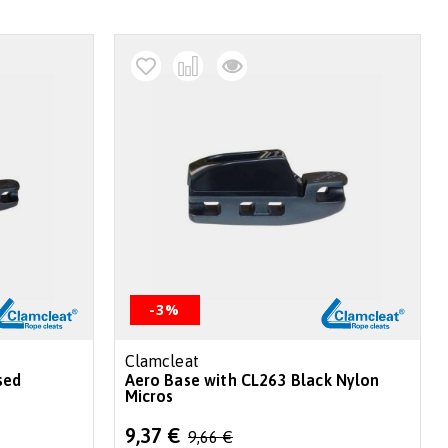
decr
-3%
Clamcleat
sed
Aero Base with CL263 Black Nylon
Micros
Special
9,37 €
9,66 €
Price