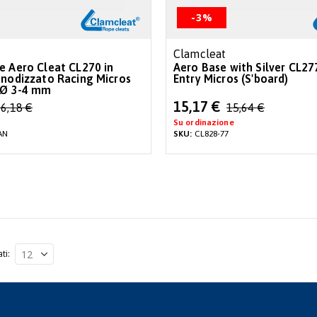
-3%
Clamcleat
e Aero Cleat CL270 in
Aero Base with Silver CL27
anodizzato Racing Micros
Entry Micros (S'board)
 Ø 3-4 mm
Special
15,17 €
6,18 €
15,64 €
Price
Su ordinazione
AN
SKU:
CL828-77
ati