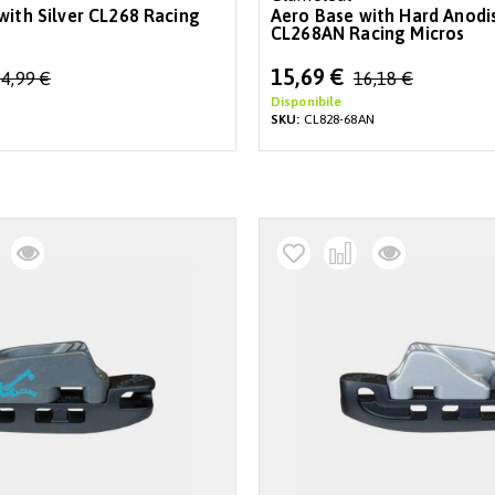
with Silver CL268 Racing
Aero Base with Hard Anodi
CL268AN Racing Micros
Special
15,69 €
4,99 €
16,18 €
Price
Disponibile
SKU:
CL828-68AN