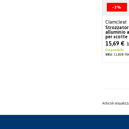
-3%
Clamcleat
Strozzator
alluminio 
per scotte
Special
15,69 €
1
Price
Disponibile
SKU:
CL828-70
Articoli visualizz