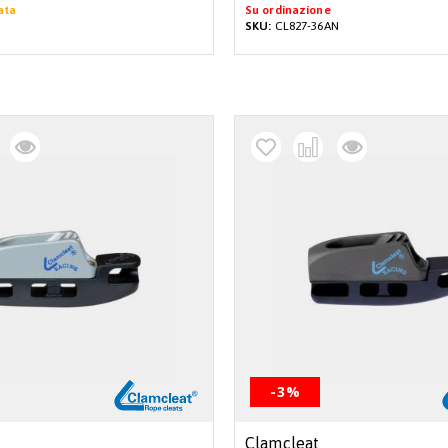
ata
Su ordinazione
SKU:
CL827-36AN
-3%
Clamcleat