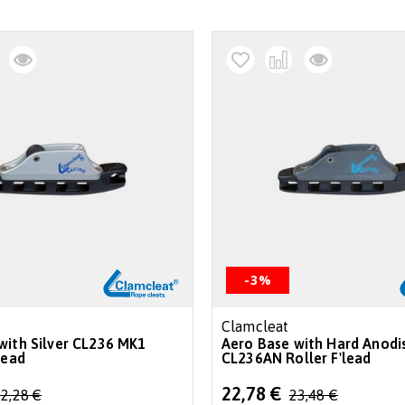
-3%
Clamcleat
with Silver CL236 MK1
Aero Base with Hard Anodi
lead
CL236AN Roller F'lead
Special
22,78 €
2,28 €
23,48 €
Price