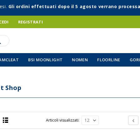
esi.
Gli ordini effettuati dopo il 5 agosto verrano processa
CEDI
REGISTRATI
AMCLEAT
BSI MOONLIGHT
NOMEN
FLOORLINE
GORI
t Shop
Pagin
Pa
Pr
Articoli visualizzati
Lista
a