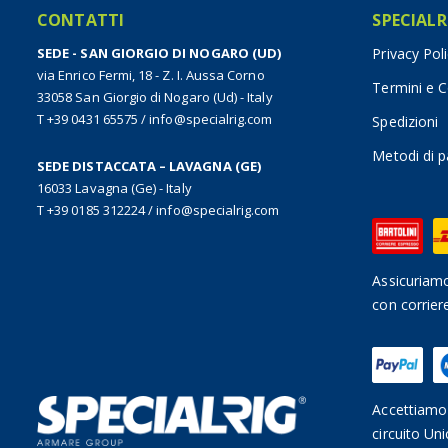
CONTATTI
SPECIALR
SEDE - SAN GIORGIO DI NOGARO (UD)
Privacy Pol
via Enrico Fermi, 18 - Z. I. Aussa Corno
Termini e C
33058 San Giorgio di Nogaro (Ud) - Italy
T +39 0431 65575
/
info@specialrig.com
Spedizioni
Metodi di 
SEDE DISTACCATA – LAVAGNA (GE)
16033 Lavagna (Ge) - Italy
T +39 0185 312224
/
info@specialrig.com
Assicuriamo
con corrier
Accettiamo 
circuito Uni