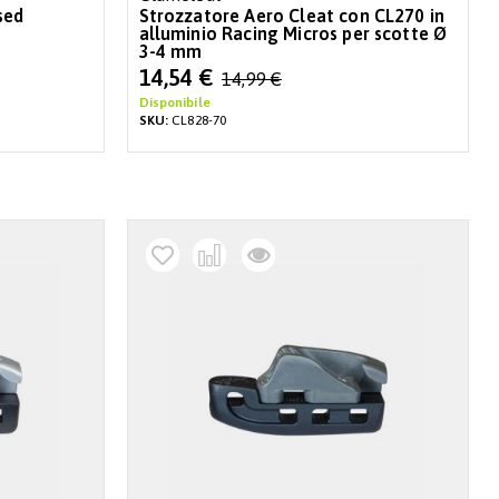
sed
Strozzatore Aero Cleat con CL270 in
alluminio Racing Micros per scotte Ø
3-4 mm
Special
14,54 €
14,99 €
Price
Disponibile
SKU:
CL828-70