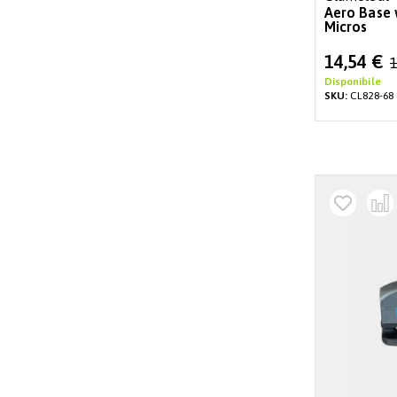
Aero Base 
Micros
Special
14,54 €
1
Price
Disponibile
SKU:
CL828-68