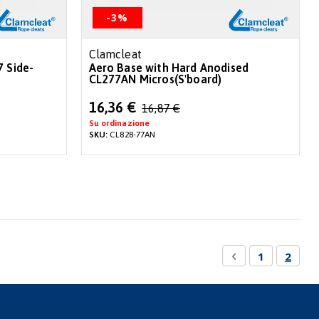
-3%
Clamcleat
7 Side-
Aero Base with Hard Anodised
CL277AN Micros(S'board)
Special
16,36 €
16,87 €
Price
Su ordinazione
SKU:
CL828-77AN
Pagina
Pagina
Precedente
Pagina
Attual
1
2