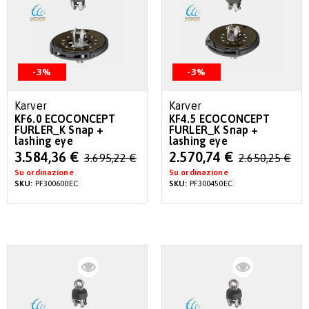
-3%
-3%
Karver
Karver
KF6.0 ECOCONCEPT
KF4.5 ECOCONCEPT
FURLER_K Snap +
FURLER_K Snap +
lashing eye
lashing eye
Special
Special
3.584,36 €
2.570,74 €
3.695,22 €
2.650,25 €
Price
Price
Su ordinazione
Su ordinazione
SKU:
PF300600EC
SKU:
PF300450EC