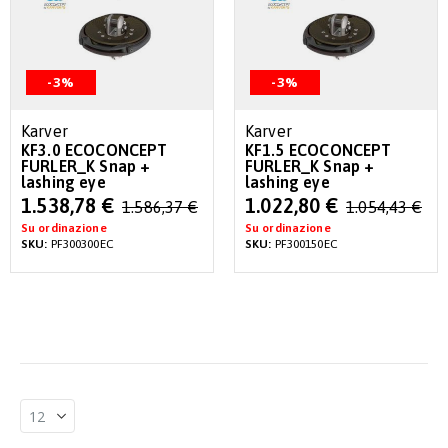
-3%
-3%
Karver
Karver
KF3.0 ECOCONCEPT
KF1.5 ECOCONCEPT
FURLER_K Snap +
FURLER_K Snap +
lashing eye
lashing eye
Special
Special
1.538,78 €
1.022,80 €
1.586,37 €
1.054,43 €
Price
Price
Su ordinazione
Su ordinazione
SKU:
PF300300EC
SKU:
PF300150EC