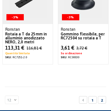
-3%
-3%
Ronstan
Ronstan
Rotaia a T da 25mm in
Gommino flessibile, per
alluminio anodizzato
RC72504 su rotaia a T
NERO, 2,0 metri
Special
Special
113,31 €
3,61 €
116,81 €
3,72 €
Price
Price
Quantità limitata
Su ordinazione
SKU:
RC7251-2.0
SKU:
RC00030
Pagina
Pagina
Precedente
Pagina
Attua
1
2