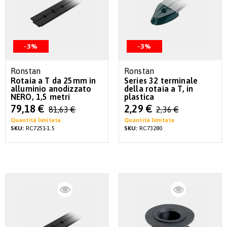
-3%
-3%
Ronstan
Ronstan
Rotaia a T da 25mm in
Series 32 terminale
alluminio anodizzato
della rotaia a T, in
NERO, 1,5 metri
plastica
Special
Special
79,18 €
2,29 €
81,63 €
2,36 €
Price
Price
Quantità limitata
Quantità limitata
SKU:
RC7251-1.5
SKU:
RC73280