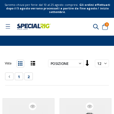
Saremo chiusi per ferie dal 10 al 25 agosto compresi.
Gli ordini effettuati
dopo il 5 agosto verrano processati a partire da fine agosto / inizio
settembre.
elem
0
Toggle
Nav
Cart
Imposta
Vista
la
Lista
Griglia
direzione
Pagina
Pagina
Precedente
Pagina
Attualmente stai leggendo la pagina
1
2
decrescente