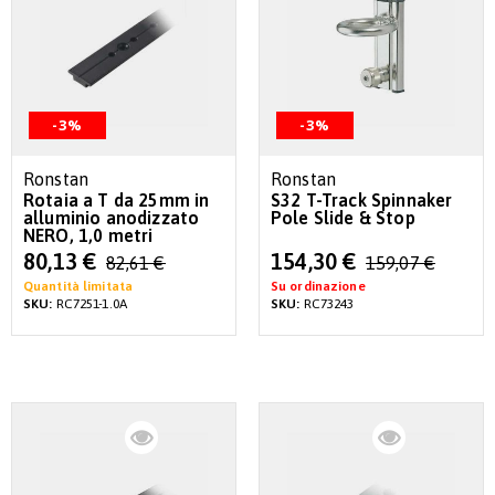
-3%
-3%
Ronstan
Ronstan
Rotaia a T da 25mm in
S32 T-Track Spinnaker
alluminio anodizzato
Pole Slide & Stop
NERO, 1,0 metri
Special
Special
80,13 €
154,30 €
82,61 €
159,07 €
Price
Price
Quantità limitata
Su ordinazione
SKU:
RC7251-1.0A
SKU:
RC73243