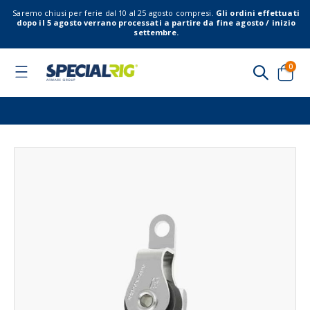
Saremo chiusi per ferie dal 10 al 25 agosto compresi.
Gli ordini effettuati
dopo il 5 agosto verrano processati a partire da fine agosto / inizio
settembre.
elem
0
Toggle
Nav
Cart
Vai
Vai
alla
all'
fine
del
della
gal
galleria
di
di
imm
immagini