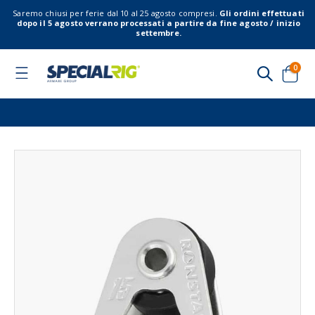
Saremo chiusi per ferie dal 10 al 25 agosto compresi.
Gli ordini effettuati
dopo il 5 agosto verrano processati a partire da fine agosto / inizio
settembre.
elem
0
Toggle
Nav
Cart
Vai
Vai
alla
all'
fine
del
della
gal
galleria
di
di
imm
immagini