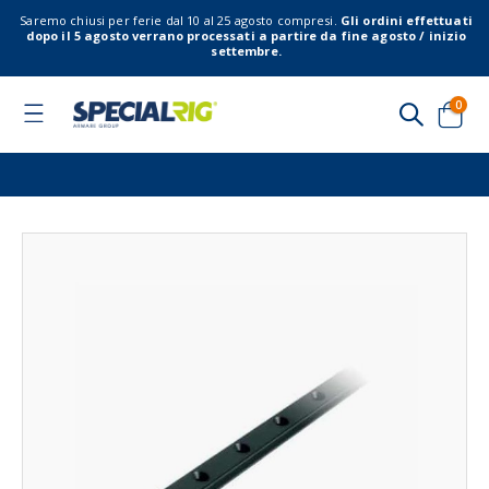
Saremo chiusi per ferie dal 10 al 25 agosto compresi.
Gli ordini effettuati
dopo il 5 agosto verrano processati a partire da fine agosto / inizio
settembre.
elem
0
Toggle
Nav
Cart
Vai
Vai
alla
all'
fine
del
della
gal
galleria
di
di
imm
immagini