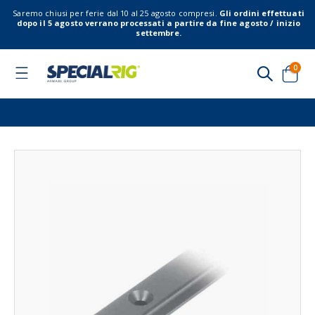
Saremo chiusi per ferie dal 10 al 25 agosto compresi.
Gli ordini effettuati
dopo il 5 agosto verrano processati a partire da fine agosto / inizio
settembre.
elem
0
Toggle
Nav
Cart
Vai
Vai
alla
all'
fine
del
della
gal
galleria
di
di
imm
immagini