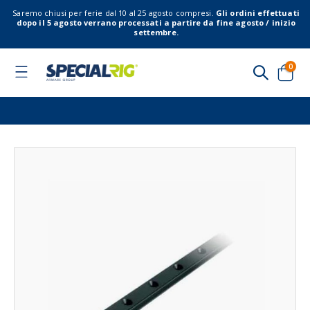
Saremo chiusi per ferie dal 10 al 25 agosto compresi.
Gli ordini effettuati
dopo il 5 agosto verrano processati a partire da fine agosto / inizio
settembre.
elem
0
Toggle
Nav
Cart
Vai
Vai
alla
all'
fine
del
della
gal
galleria
di
di
imm
immagini