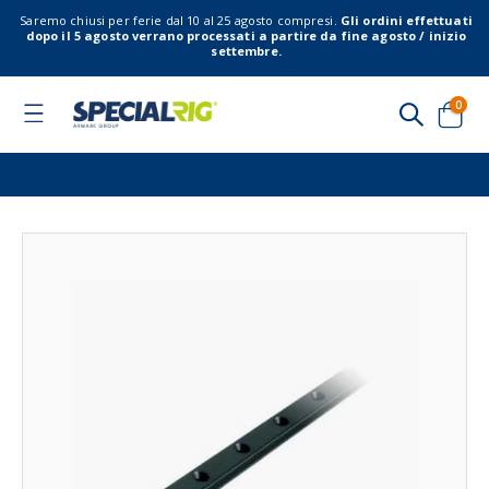
Saremo chiusi per ferie dal 10 al 25 agosto compresi.
Gli ordini effettuati
dopo il 5 agosto verrano processati a partire da fine agosto / inizio
settembre.
elem
0
Toggle
Nav
Cart
Vai
Vai
alla
all'
fine
del
della
gal
galleria
di
di
imm
immagini