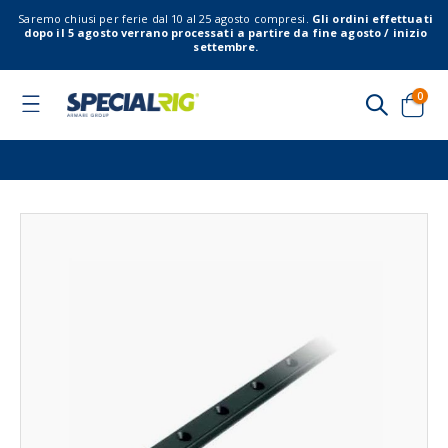
Saremo chiusi per ferie dal 10 al 25 agosto compresi.
Gli ordini effettuati
dopo il 5 agosto verrano processati a partire da fine agosto / inizio
settembre.
elem
0
Toggle
Nav
Cart
Vai
Vai
alla
all'
fine
del
della
gal
galleria
di
di
imm
immagini