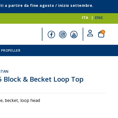
ti a partire da fine agosto / inizio settembre.
ITA
ENG
elementi
0
Cart
 PROPELLER
STAN
5 Block & Becket Loop Top
le, becket, loop head
i