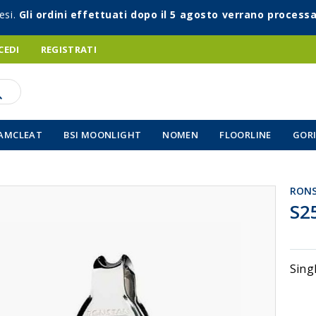
esi.
Gli ordini effettuati dopo il 5 agosto verrano processa
CEDI
REGISTRATI
AMCLEAT
BSI MOONLIGHT
NOMEN
FLOORLINE
GORI
RON
Vai
S2
all'inizio
della
galleria
di
Sing
immagin