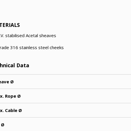
TERIALS
.V. stabilised Acetal sheaves
rade 316 stainless steel cheeks
hnical Data
eave Ø
x. Rope Ø
x. Cable Ø
 Ø