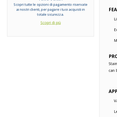
Scopri tutte le opzioni di pagamento riservate
FE
ai nostri clienti, per pagare i tuoi acquisti in
totale sicurezza.
L
Scopri di più
E
M
PR
Stai
can 
AP
V
L