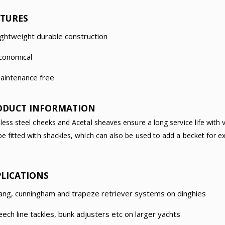
ATURES
ightweight durable construction
conomical
aintenance free
ODUCT INFORMATION
nless steel cheeks and Acetal sheaves ensure a long service life with 
be fitted with shackles, which can also be used to add a becket for e
PLICATIONS
ang, cunningham and trapeze retriever systems on dinghies
eech line tackles, bunk adjusters etc on larger yachts