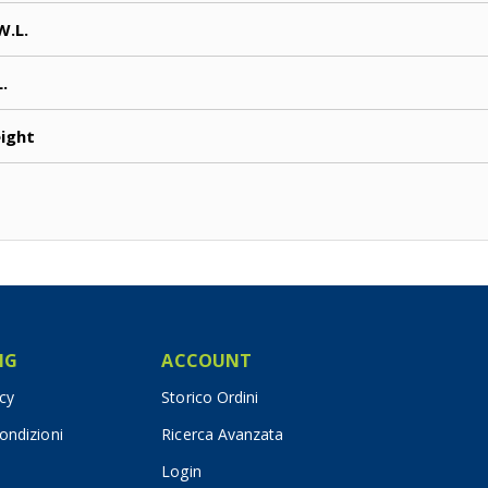
W.L.
L.
ight
IG
ACCOUNT
icy
Storico Ordini
ondizioni
Ricerca Avanzata
Login