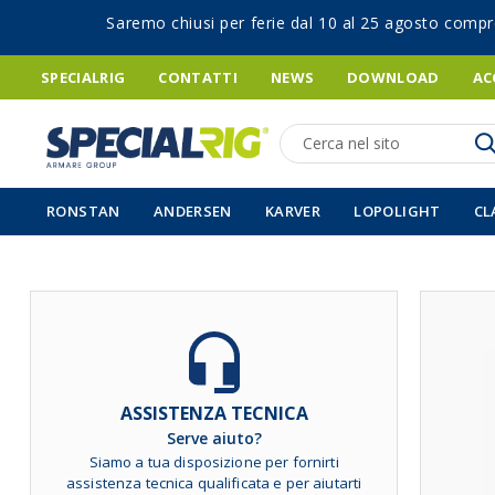
Saremo chiusi per ferie dal 10 al 25 agosto compr
SPECIALRIG
CONTATTI
NEWS
DOWNLOAD
AC
Ricerca
RONSTAN
ANDERSEN
KARVER
LOPOLIGHT
CL
Vai
alla
fine
della
galleria
ASSISTENZA TECNICA
di
Serve aiuto?
immagini
Siamo a tua disposizione per fornirti
assistenza tecnica qualificata e per aiutarti