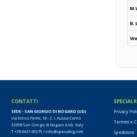
M.
B. 
We
CONTATTI
SPECIALR
SEDE - SAN GIORGIO DI NOGARO (UD)
Privacy Pol
via Enrico Fermi, 18 - Z. I. Aussa Corno
Termini e C
33058 San Giorgio di Nogaro (Ud) - Italy
T +39 0431 65575
/
info@specialrig.com
Spedizioni