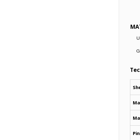
MA
U
G
Tec
Sh
Ma
Ma
Pin