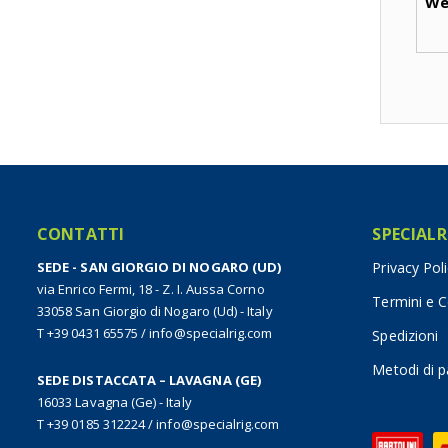
We
CONTATTI
SPECIALR
SEDE - SAN GIORGIO DI NOGARO (UD)
Privacy Pol
via Enrico Fermi, 18 - Z. I. Aussa Corno
Termini e C
33058 San Giorgio di Nogaro (Ud) - Italy
T +39 0431 65575
/
info@specialrig.com
Spedizioni
Metodi di 
SEDE DISTACCATA – LAVAGNA (GE)
16033 Lavagna (Ge) - Italy
T +39 0185 312224
/
info@specialrig.com