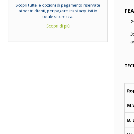
Scopri tutte le opzioni di pagamento riservate
FE
ai nostri clienti, per pagare i tuoi acquisti in
totale sicurezza.
2
Scopri di più
3
a
TEC
Ro
M.
B. 