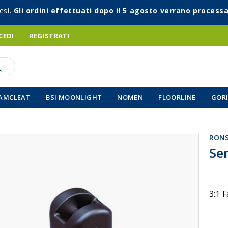
esi.
Gli ordini effettuati dopo il 5 agosto verrano processa
CEDI
REGISTRATI
AMCLEAT
BSI MOONLIGHT
NOMEN
FLOORLINE
GORI
RON
Vai
Ser
all'inizio
della
galleria
di
3:1 
immagin