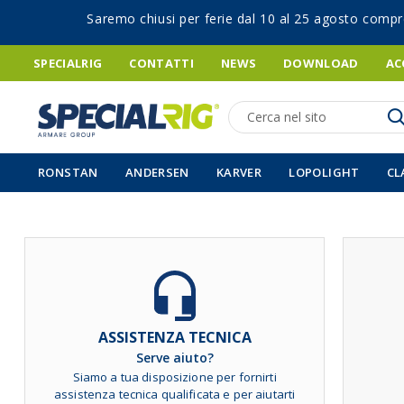
Saremo chiusi per ferie dal 10 al 25 agosto compr
SPECIALRIG
CONTATTI
NEWS
DOWNLOAD
AC
Ricerca
RONSTAN
ANDERSEN
KARVER
LOPOLIGHT
CL
Vai
alla
fine
della
galleria
ASSISTENZA TECNICA
di
Serve aiuto?
immagini
Siamo a tua disposizione per fornirti
assistenza tecnica qualificata e per aiutarti