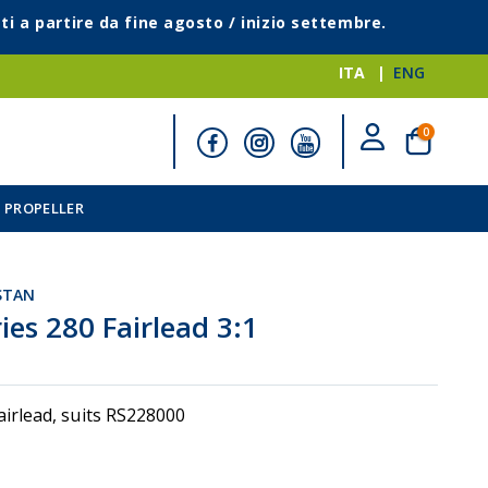
ti a partire da fine agosto / inizio settembre.
ITA
ENG
elementi
0
Cart
 PROPELLER
STAN
ies 280 Fairlead 3:1
Fairlead, suits RS228000
i