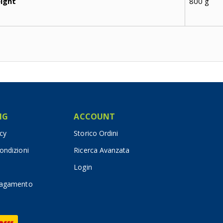
ight
800 g
IG
ACCOUNT
icy
Storico Ordini
ondizioni
Ricerca Avanzata
Login
pagamento