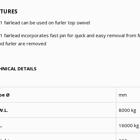
ATURES
:1 fairlead can be used on furler top swivel
:1 fairlead incorporates fast pin for quick and easy removal from f
nd furler are removed
HNICAL DETAILS
pe Ø
mm
W.L.
8000 kg
L.
16000 kg