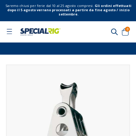
Saremo chiusi per ferie dal 10 al 25 agosto compresi.
Gli ordini effettuati
dopo il 5 agosto verrano processati a partire da fine agosto / inizio
settembre.
elem
0
Toggle
Nav
Cart
Vai
Vai
alla
all'
fine
del
della
gal
galleria
di
di
imm
immagini