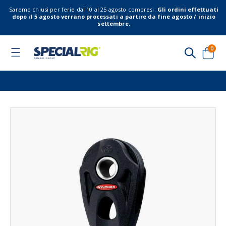
Saremo chiusi per ferie dal 10 al 25 agosto compresi.
Gli ordini effettuati
dopo il 5 agosto verrano processati a partire da fine agosto / inizio
settembre.
elem
0
Toggle
Nav
Cart
Vai
Vai
alla
all'
fine
del
della
gal
galleria
di
di
imm
immagini