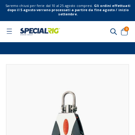
Saremo chiusi per ferie dal 10 al 25 agosto compresi.
Gli ordini effettuati
dopo il 5 agosto verrano processati a partire da fine agosto / inizio
settembre.
elem
0
Toggle
Nav
Cart
Vai
Vai
alla
all'
fine
del
della
gal
galleria
di
di
imm
immagini