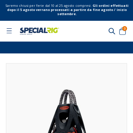
Saremo chiusi per ferie dal 10 al 25 agosto compresi.
Gli ordini effettuati
dopo il 5 agosto verrano processati a partire da fine agosto / inizio
settembre.
elem
0
Toggle
Nav
Cart
Vai
Vai
alla
all'
fine
del
della
gal
galleria
di
di
imm
immagini