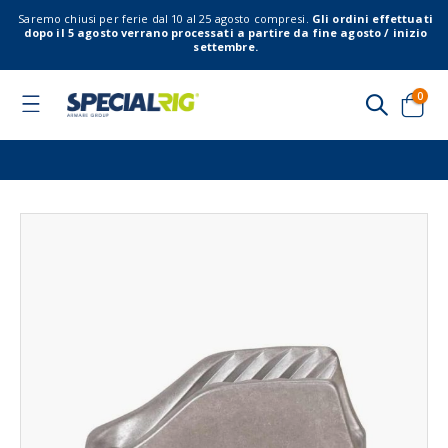
Saremo chiusi per ferie dal 10 al 25 agosto compresi.
Gli ordini effettuati
dopo il 5 agosto verrano processati a partire da fine agosto / inizio
settembre.
elem
0
Toggle
Nav
Cart
Vai
Vai
alla
all'
fine
del
della
gal
galleria
di
di
imm
immagini