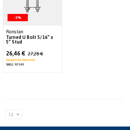
-3%
Ronstan
Turned U Bolt 5/16” x
5” Stud
Special
26,46 €
27,28 €
Price
Quantità limitata
SKU:
RF549