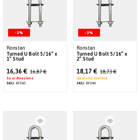
-3%
-3%
Ronstan
Ronstan
Turned U Bolt 5/16” x
Turned U Bolt 5/16” x
1” Stud
2” Stud
Special
Special
16,36 €
18,17 €
16,87 €
18,73 €
Price
Price
Su ordinazione
Quantità limitata
SKU:
RF543
SKU:
RF544