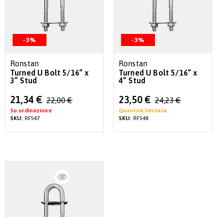
-3%
-3%
Ronstan
Ronstan
Turned U Bolt 5/16” x
Turned U Bolt 5/16” x
3” Stud
4” Stud
Special
Special
21,34 €
23,50 €
22,00 €
24,23 €
Price
Price
Su ordinazione
Quantità limitata
SKU:
RF547
SKU:
RF548