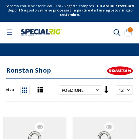
Saremo chiusi per ferie dal 10 al 25 agosto compresi.
Gli ordini effettuati
dopo il 5 agosto verrano processati a partire da fine agosto / inizio
settembre.
elem
0
Toggle
Nav
Cart
Ronstan Shop
Imposta
Vista
la
Lista
Griglia
direzione
decrescente